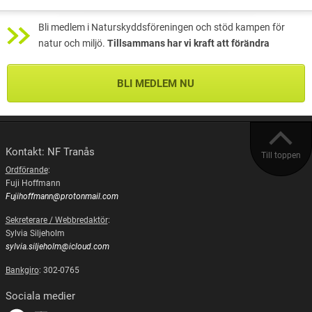
Bli medlem i Naturskyddsföreningen och stöd kampen för
natur och miljö.
Tillsammans har vi kraft att förändra
BLI MEDLEM NU
Kontakt: NF Tranås
Till toppen
Ordförande
:
Fuji Hoffmann
Fujihoffmann@protonmail.com
Sekreterare / Webbredaktör
:
Sylvia Siljeholm
sylvia.siljeholm@icloud.com
Bankgiro
: 302-0765
Sociala medier