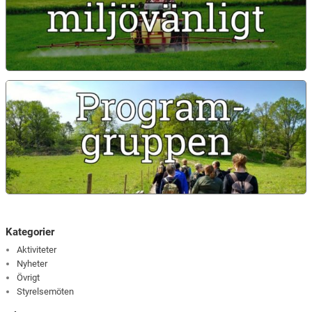
Kategorier
Aktiviteter
Nyheter
Övrigt
Styrelsemöten