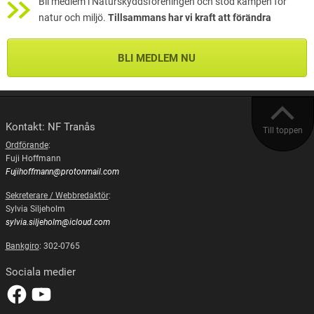
Bli medlem i Naturskyddsföreningen och stöd kampen för
natur och miljö.
Tillsammans har vi kraft att förändra
BLI MEDLEM NU
Kontakt: NF Tranås
Till toppen
Ordförande
:
Fuji Hoffmann
Fujihoffmann@protonmail.com
Sekreterare / Webbredaktör
:
Sylvia Siljeholm
sylvia.siljeholm@icloud.com
Bankgiro
: 302-0765
Sociala medier