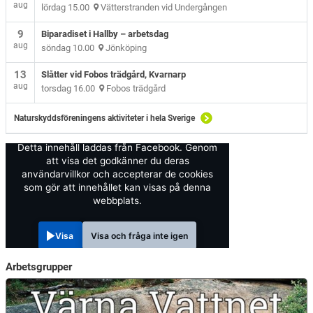
aug
lördag 15.00
Vätterstranden vid Undergången
9
Biparadiset i Hallby – arbetsdag
aug
söndag 10.00
Jönköping
13
Slåtter vid Fobos trädgård, Kvarnarp
aug
torsdag 16.00
Fobos trädgård
Naturskyddsföreningens aktiviteter i hela Sverige
Detta innehåll laddas från Facebook. Genom
att visa det godkänner du deras
användarvillkor och accepterar de cookies
som gör att innehållet kan visas på denna
webbplats.
Visa
Visa och fråga inte igen
Arbetsgrupper