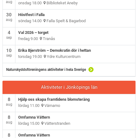
aug
onsdag 18.00
Bilblioteket Aneby
30
Höstfest i Falla
aug
söndag 14.00
Falla Spelt & Bagarbod
4
Val 2026 – torget
sep
fredag 9.00
Tranås
10
Erika Bjerström – Demokratin dör i hettan
sep
torsdag 19.00
Ydre Kulturcentrum
Naturskyddsföreningens aktiviteter i hela Sverige
Aktiviteter i Jönköpings län
8
Hjälp oss skapa framtidens blomsteräng
aug
lördag 11.00
Värnamo
8
Omfamna Vättern
aug
lördag 15.00
Vätterstranden
8
Omfamna Vättern