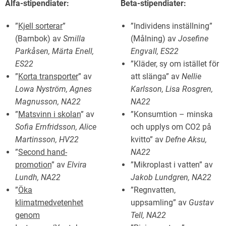
Alfa-stipendiater:
Beta-stipendiater:
”
Kjell sorterar
”
”Individens inställning”
(Barnbok) av
Smilla
(Målning) av
Josefine
Parkåsen, Märta Enell,
Engvall, ES22
ES22
”Kläder, sy om istället för
”
Korta transporter
” av
att slänga” av
Nellie
Lowa Nyström, Agnes
Karlsson, Lisa Rosgren,
Magnusson, NA22
NA22
”
Matsvinn i skolan
” av
”Konsumtion – minska
Sofia Ernfridsson, Alice
och upplys om CO2 på
Martinsson, HV22
kvitto” av
Defne Aksu,
”
Second hand-
NA22
promotion
” av
Elvira
”Mikroplast i vatten” av
Lundh, NA22
Jakob Lundgren, NA22
”
Öka
”Regnvatten,
klimatmedvetenhet
uppsamling” av
Gustav
genom
Tell, NA22