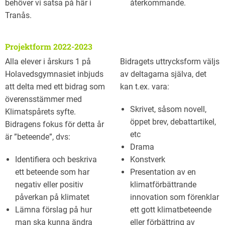
behöver vi satsa på här i
återkommande.
Tranås.
Projektform 2022-2023
Alla elever i årskurs 1 på
Bidragets uttrycksform väljs
Holavedsgymnasiet inbjuds
av deltagarna själva, det
att delta med ett bidrag som
kan t.ex. vara:
överensstämmer med
Skrivet, såsom novell,
Klimatspårets syfte.
öppet brev, debattartikel,
Bidragens fokus för detta år
etc
är ”beteende”, dvs:
Drama
Identifiera och beskriva
Konstverk
ett beteende som har
Presentation av en
negativ eller positiv
klimatförbättrande
påverkan på klimatet
innovation som förenklar
Lämna förslag på hur
ett gott klimatbeteende
man ska kunna ändra
eller förbättring av