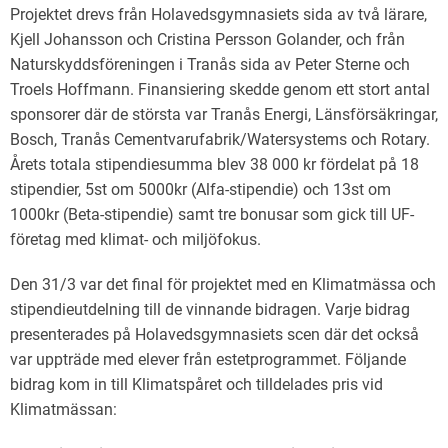
Projektet drevs från Holavedsgymnasiets sida av två lärare,
Kjell Johansson och Cristina Persson Golander, och från
Naturskyddsföreningen i Tranås sida av Peter Sterne och
Troels Hoffmann. Finansiering skedde genom ett stort antal
sponsorer där de största var Tranås Energi, Länsförsäkringar,
Bosch, Tranås Cementvarufabrik/Watersystems och Rotary.
Årets totala stipendiesumma blev 38 000 kr fördelat på 18
stipendier, 5st om 5000kr (Alfa-stipendie) och 13st om
1000kr (Beta-stipendie) samt tre bonusar som gick till UF-
företag med klimat- och miljöfokus.
Den 31/3 var det final för projektet med en Klimatmässa och
stipendieutdelning till de vinnande bidragen. Varje bidrag
presenterades på Holavedsgymnasiets scen där det också
var uppträde med elever från estetprogrammet. Följande
bidrag kom in till Klimatspåret och tilldelades pris vid
Klimatmässan: