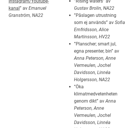
Instagram/Youtube-
”Rising waters” av
kanal
” av
Emanuel
Gustav Brolin, NA22
Granström, NA22
”Påslagen utrustning
som ej används” av
Sofia
Ernfridsson, Alice
Martinsson, HV22
”Planscher; smart jul,
egna presenter, bin” av
Anna Peterson, Anne
Vermeulen, Jochel
Davidsson, Linnéa
Holgersson, NA22
”Öka
klimatmedvetenheten
genom dikt” av
Anna
Peterson, Anne
Vermeulen, Jochel
Davidsson, Linnéa