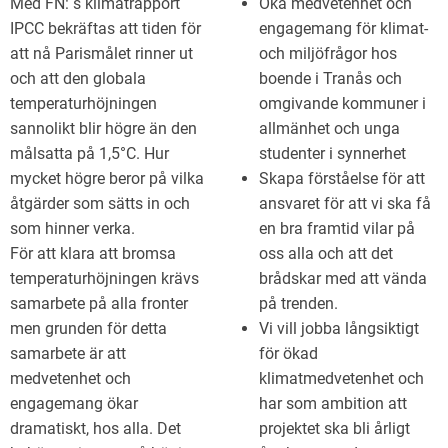
Med FN: s klimatrapport
Öka medvetenhet och
IPCC bekräftas att tiden för
engagemang för klimat-
att nå Parismålet rinner ut
och miljöfrågor hos
och att den globala
boende i Tranås och
temperaturhöjningen
omgivande kommuner i
sannolikt blir högre än den
allmänhet och unga
målsatta på 1,5°C. Hur
studenter i synnerhet
mycket högre beror på vilka
Skapa förståelse för att
åtgärder som sätts in och
ansvaret för att vi ska få
som hinner verka.
en bra framtid vilar på
För att klara att bromsa
oss alla och att det
temperaturhöjningen krävs
brådskar med att vända
samarbete på alla fronter
på trenden.
men grunden för detta
Vi vill jobba långsiktigt
samarbete är att
för ökad
medvetenhet och
klimatmedvetenhet och
engagemang ökar
har som ambition att
dramatiskt, hos alla. Det
projektet ska bli årligt