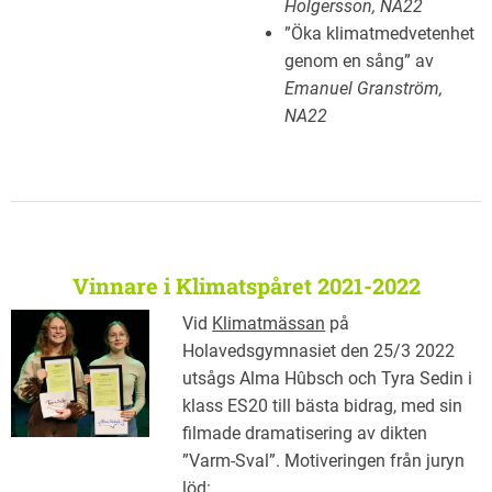
Holgersson, NA22
”Öka klimatmedvetenhet
genom en sång” av
Emanuel Granström,
NA22
Vinnare i Klimatspåret 2021-2022
Vid
Klimatmässan
på
Holavedsgymnasiet den 25/3 2022
utsågs Alma Hûbsch och Tyra Sedin i
klass ES20 till bästa bidrag, med sin
filmade dramatisering av dikten
”Varm-Sval”. Motiveringen från juryn
löd: