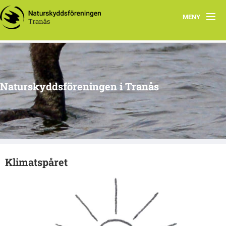
MENY
Hem
Om oss
Naturskyddsföreningen i Tranås
Arkiv
Projekt
Klimatspåret