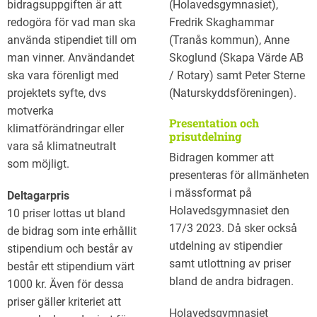
bidragsuppgiften är att
(Holavedsgymnasiet),
redogöra för vad man ska
Fredrik Skaghammar
använda stipendiet till om
(Tranås kommun), Anne
man vinner. Användandet
Skoglund (Skapa Värde AB
ska vara förenligt med
/ Rotary) samt Peter Sterne
projektets syfte, dvs
(Naturskyddsföreningen).
motverka
Presentation och
klimatförändringar eller
prisutdelning
vara så klimatneutralt
Bidragen kommer att
som möjligt.
presenteras för allmänheten
i mässformat på
Deltagarpris
Holavedsgymnasiet den
10 priser lottas ut bland
17/3 2023. Då sker också
de bidrag som inte erhållit
utdelning av stipendier
stipendium och består av
samt utlottning av priser
består ett stipendium värt
bland de andra bidragen.
1000 kr. Även för dessa
priser gäller kriteriet att
Holavedsgymnasiet