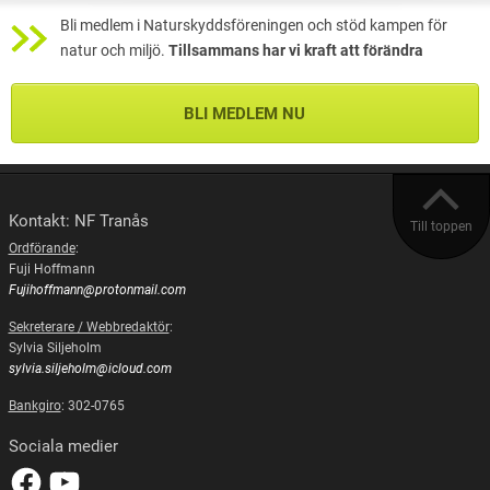
Bli medlem i Naturskyddsföreningen och stöd kampen för
natur och miljö.
Tillsammans har vi kraft att förändra
BLI MEDLEM NU
Kontakt: NF Tranås
Till toppen
Ordförande
:
Fuji Hoffmann
Fujihoffmann@protonmail.com
Sekreterare / Webbredaktör
:
Sylvia Siljeholm
sylvia.siljeholm@icloud.com
Bankgiro
: 302-0765
Sociala medier