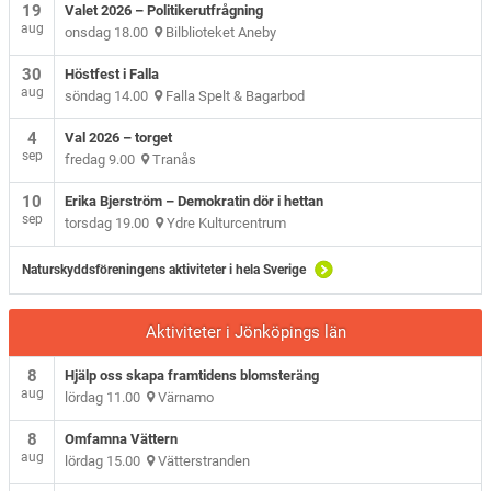
19
Valet 2026 – Politikerutfrågning
aug
onsdag 18.00
Bilblioteket Aneby
30
Höstfest i Falla
aug
söndag 14.00
Falla Spelt & Bagarbod
4
Val 2026 – torget
sep
fredag 9.00
Tranås
10
Erika Bjerström – Demokratin dör i hettan
sep
torsdag 19.00
Ydre Kulturcentrum
Naturskyddsföreningens aktiviteter i hela Sverige
Aktiviteter i Jönköpings län
8
Hjälp oss skapa framtidens blomsteräng
aug
lördag 11.00
Värnamo
8
Omfamna Vättern
aug
lördag 15.00
Vätterstranden