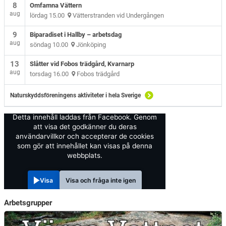
8
Omfamna Vättern
aug
lördag 15.00
Vätterstranden vid Undergången
9
Biparadiset i Hallby – arbetsdag
aug
söndag 10.00
Jönköping
13
Slåtter vid Fobos trädgård, Kvarnarp
aug
torsdag 16.00
Fobos trädgård
Naturskyddsföreningens aktiviteter i hela Sverige
Detta innehåll laddas från Facebook. Genom
att visa det godkänner du deras
användarvillkor och accepterar de cookies
som gör att innehållet kan visas på denna
webbplats.
Visa
Visa och fråga inte igen
Arbetsgrupper