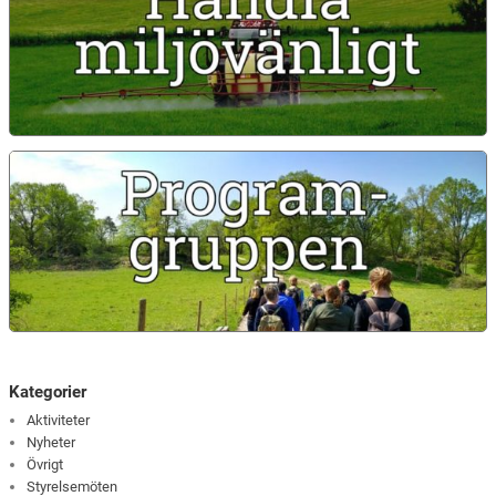
Kategorier
Aktiviteter
Nyheter
Övrigt
Styrelsemöten