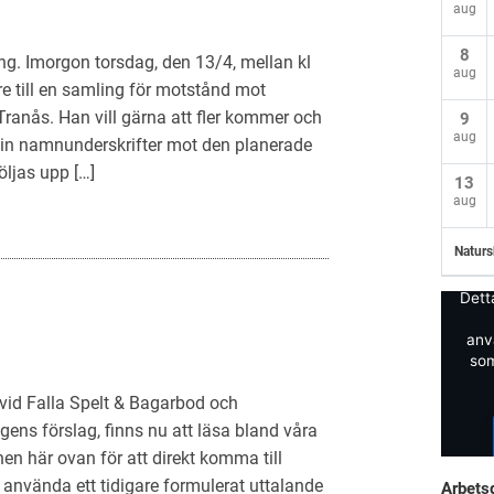
aug
8
ing. Imorgon torsdag, den 13/4, mellan kl
aug
e till en samling för motstånd mot
Tranås. Han vill gärna att fler kommer och
9
aug
a in namnunderskrifter mot den planerade
ljas upp […]
13
aug
Naturs
Dett
anv
som
vid Falla Spelt & Bagarbod och
ens förslag, finns nu att läsa bland våra
n här ovan för att direkt komma till
t använda ett tidigare formulerat uttalande
Arbets