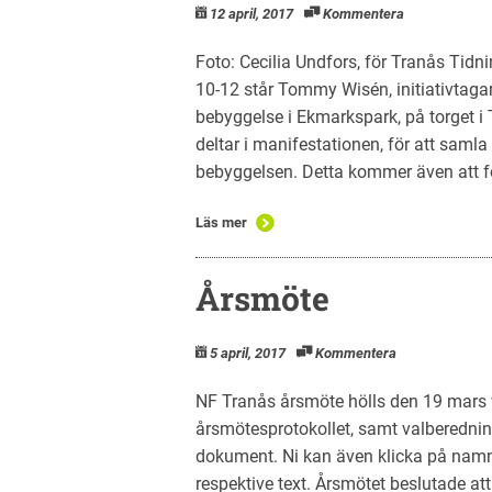
12 april, 2017
Kommentera
Foto: Cecilia Undfors, för Tranås Tidn
10-12 står Tommy Wisén, initiativtagar
bebyggelse i Ekmarkspark, på torget i 
deltar i manifestationen, för att saml
bebyggelsen. Detta kommer även att fö
Läs mer
Årsmöte
5 april, 2017
Kommentera
NF Tranås årsmöte hölls den 19 mars 
årsmötesprotokollet, samt valberedning
dokument. Ni kan även klicka på namne
respektive text. Årsmötet beslutade at