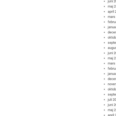
juni 
maj 
april
mars
febru
janua
dece
oktob
sept
augus
juni 
maj 
mars
febru
janua
dece
nove
oktob
sept
juli 2
juni 
maj 
april