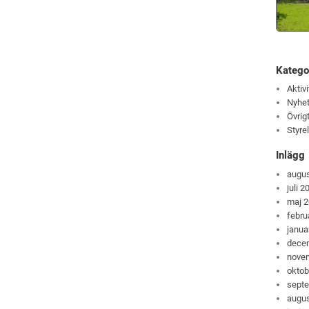
Katego
Aktivi
Nyhet
Övrig
Styre
Inlägg
augus
juli 2
maj 
febru
janua
dece
nove
oktob
sept
augus