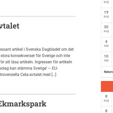
aug
19
aug
vtalet
30
aug
4
sep
ressant artikel i Svenska Dagbladet om det
stora konsekvenser för Sverige och inte
10
sep
r att läsa artikeln. Ingressen för artikeln
vbolag kan stämma Sverige’ — EU-
Naturs
roversiella Ceta-avtalet med […]
8
 Ekmarkspark
aug
8