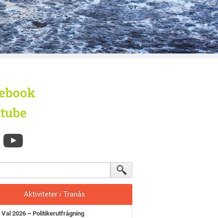
ebook
tube
Aktiviteter i Tranås
Val 2026 – Politikerutfrågning