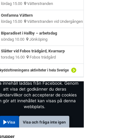
lördag 15.00
Vätterstranden
Omfamna Vättern
lördag 15.00
Vätterstranden vid Undergången
Biparadiset i Hallby – arbetsdag
söndag 10.00
Jönköping
Slåtter vid Fobos trädgård, Kvarnarp
torsdag 16.00
Fobos trädgård
kyddsföreningens aktiviteter i hela Sverige
a innehåll laddas från Facebook. Genom
att visa det godkänner du deras
ändarvillkor och accepterar de cookies
 gör att innehållet kan visas på denna
webbplats.
Visa
Visa och fråga inte igen
grupper