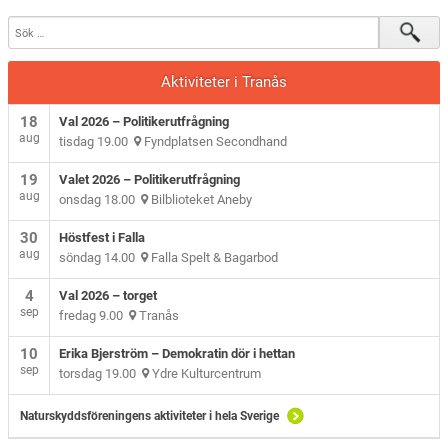
Aktiviteter i Tranås
18
Val 2026 – Politikerutfrågning
aug
tisdag 19.00
Fyndplatsen Secondhand
19
Valet 2026 – Politikerutfrågning
aug
onsdag 18.00
Bilblioteket Aneby
30
Höstfest i Falla
aug
söndag 14.00
Falla Spelt & Bagarbod
4
Val 2026 – torget
sep
fredag 9.00
Tranås
10
Erika Bjerström – Demokratin dör i hettan
sep
torsdag 19.00
Ydre Kulturcentrum
Naturskyddsföreningens aktiviteter i hela Sverige