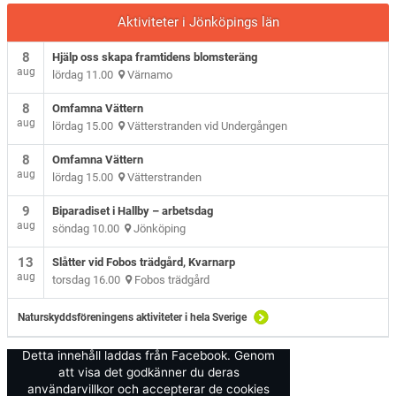
Aktiviteter i Jönköpings län
8
Hjälp oss skapa framtidens blomsteräng
aug
lördag 11.00
Värnamo
8
Omfamna Vättern
aug
lördag 15.00
Vätterstranden vid Undergången
8
Omfamna Vättern
aug
lördag 15.00
Vätterstranden
9
Biparadiset i Hallby – arbetsdag
aug
söndag 10.00
Jönköping
13
Slåtter vid Fobos trädgård, Kvarnarp
aug
torsdag 16.00
Fobos trädgård
Naturskyddsföreningens aktiviteter i hela Sverige
Detta innehåll laddas från Facebook. Genom
att visa det godkänner du deras
användarvillkor och accepterar de cookies