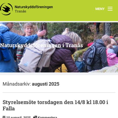
MENY
Hem
Om oss
Naturskyddsföreningen i Tranås
Arkiv
Projekt
Månadsarkiv:
augusti 2025
Styrelsemöte torsdagen den 14/8 kl 18.00 i
Falla
10 augusti, 2025
Kommentera