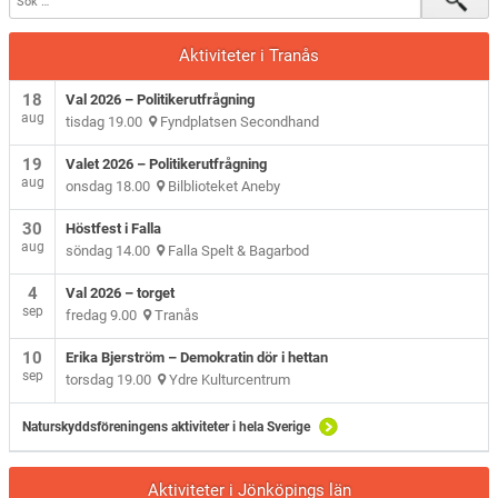
Aktiviteter i Tranås
18
Val 2026 – Politikerutfrågning
aug
tisdag 19.00
Fyndplatsen Secondhand
19
Valet 2026 – Politikerutfrågning
aug
onsdag 18.00
Bilblioteket Aneby
30
Höstfest i Falla
aug
söndag 14.00
Falla Spelt & Bagarbod
4
Val 2026 – torget
sep
fredag 9.00
Tranås
10
Erika Bjerström – Demokratin dör i hettan
sep
torsdag 19.00
Ydre Kulturcentrum
Naturskyddsföreningens aktiviteter i hela Sverige
Aktiviteter i Jönköpings län