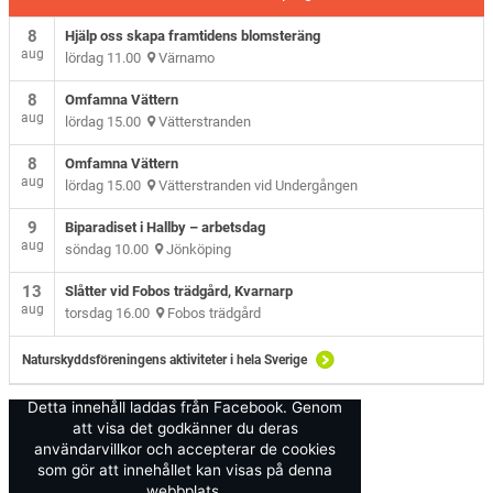
8
Hjälp oss skapa framtidens blomsteräng
aug
lördag 11.00
Värnamo
8
Omfamna Vättern
aug
lördag 15.00
Vätterstranden
8
Omfamna Vättern
aug
lördag 15.00
Vätterstranden vid Undergången
9
Biparadiset i Hallby – arbetsdag
aug
söndag 10.00
Jönköping
13
Slåtter vid Fobos trädgård, Kvarnarp
aug
torsdag 16.00
Fobos trädgård
Naturskyddsföreningens aktiviteter i hela Sverige
Detta innehåll laddas från Facebook. Genom
att visa det godkänner du deras
användarvillkor och accepterar de cookies
som gör att innehållet kan visas på denna
webbplats.