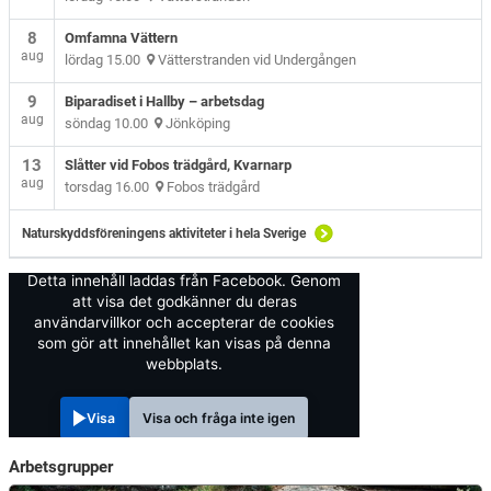
8
Omfamna Vättern
aug
lördag 15.00
Vätterstranden vid Undergången
9
Biparadiset i Hallby – arbetsdag
aug
söndag 10.00
Jönköping
13
Slåtter vid Fobos trädgård, Kvarnarp
aug
torsdag 16.00
Fobos trädgård
Naturskyddsföreningens aktiviteter i hela Sverige
Detta innehåll laddas från Facebook. Genom
att visa det godkänner du deras
användarvillkor och accepterar de cookies
som gör att innehållet kan visas på denna
webbplats.
Visa
Visa och fråga inte igen
Arbetsgrupper