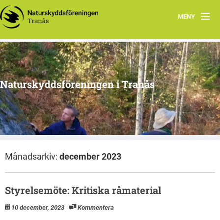
MENY
Hem
Om oss
Naturskyddsföreningen i Tranås
Arkiv
Projekt
Månadsarkiv:
december 2023
Styrelsemöte: Kritiska råmaterial
10 december, 2023
Kommentera