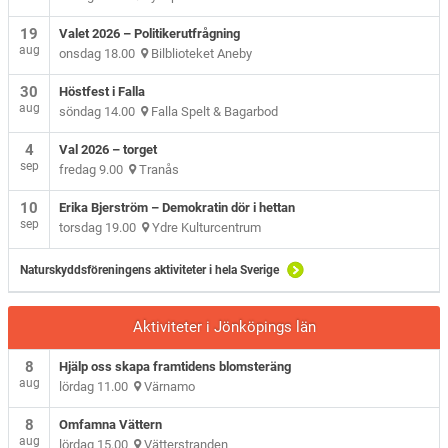
19
Valet 2026 – Politikerutfrågning
aug
onsdag 18.00
Bilblioteket Aneby
30
Höstfest i Falla
aug
söndag 14.00
Falla Spelt & Bagarbod
4
Val 2026 – torget
sep
fredag 9.00
Tranås
10
Erika Bjerström – Demokratin dör i hettan
sep
torsdag 19.00
Ydre Kulturcentrum
Naturskyddsföreningens aktiviteter i hela Sverige
Aktiviteter i Jönköpings län
8
Hjälp oss skapa framtidens blomsteräng
aug
lördag 11.00
Värnamo
8
Omfamna Vättern
aug
lördag 15.00
Vätterstranden