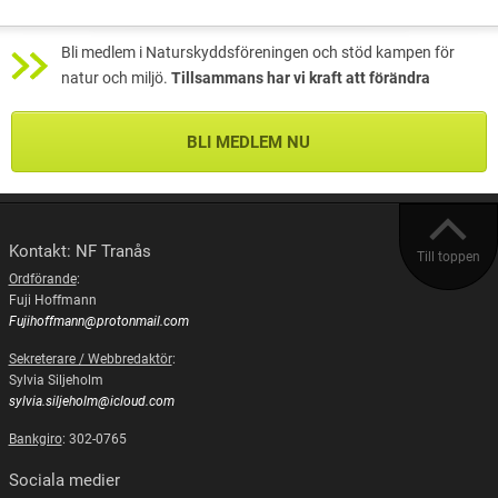
Bli medlem i Naturskyddsföreningen och stöd kampen för
natur och miljö.
Tillsammans har vi kraft att förändra
BLI MEDLEM NU
Kontakt: NF Tranås
Till toppen
Ordförande
:
Fuji Hoffmann
Fujihoffmann@protonmail.com
Sekreterare / Webbredaktör
:
Sylvia Siljeholm
sylvia.siljeholm@icloud.com
Bankgiro
: 302-0765
Sociala medier