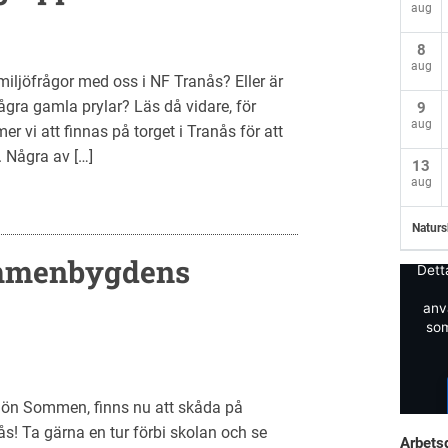
aug
8
aug
 miljöfrågor med oss i NF Tranås? Eller är
ågra gamla prylar? Läs då vidare, för
9
aug
 vi att finnas på torget i Tranås för att
. Några av […]
13
aug
Naturs
ommenbygdens
Dett
anv
som
jön Sommen, finns nu att skåda på
 Ta gärna en tur förbi skolan och se
Arbets