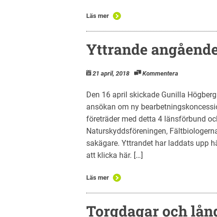
Läs mer
Yttrande angåend
21 april, 2018
Kommentera
Den 16 april skickade Gunilla Högberg
ansökan om ny bearbetningskoncession 
företräder med detta 4 länsförbund och
Naturskyddsföreningen, Fältbiologern
sakägare. Yttrandet har laddats upp 
att klicka här. […]
Läs mer
Torgdagar och lån