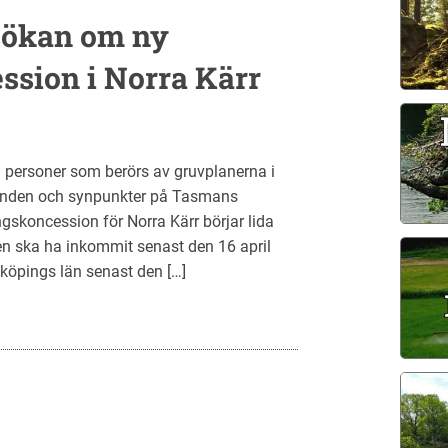
sökan om ny
ssion i Norra Kärr
da personer som berörs av gruvplanerna i
ttranden och synpunkter på Tasmans
skoncession för Norra Kärr börjar lida
aten ska ha inkommit senast den 16 april
nköpings län senast den […]