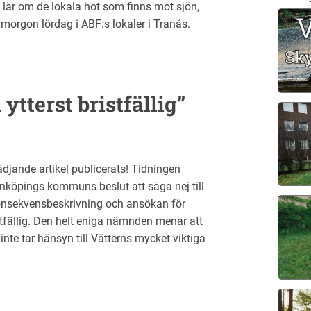
 lär om de lokala hot som finns mot sjön,
imorgon lördag i ABF:s lokaler i Tranås.
tterst bristfällig”
djande artikel publicerats! Tidningen
nköpings kommuns beslut att säga nej till
nsekvensbeskrivning och ansökan för
istfällig. Den helt eniga nämnden menar att
 inte tar hänsyn till Vätterns mycket viktiga