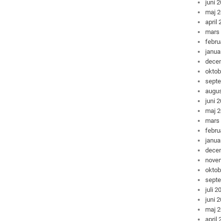
juni 
maj 
april
mars
febru
janua
dece
oktob
sept
augus
juni 
maj 
mars
febru
janua
dece
nove
oktob
sept
juli 2
juni 
maj 
april