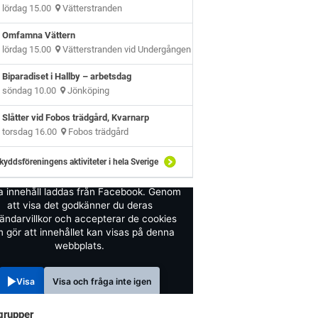
lördag 15.00
Vätterstranden
Omfamna Vättern
lördag 15.00
Vätterstranden vid Undergången
Biparadiset i Hallby – arbetsdag
söndag 10.00
Jönköping
Slåtter vid Fobos trädgård, Kvarnarp
torsdag 16.00
Fobos trädgård
kyddsföreningens aktiviteter i hela Sverige
a innehåll laddas från Facebook. Genom
att visa det godkänner du deras
ändarvillkor och accepterar de cookies
 gör att innehållet kan visas på denna
webbplats.
Visa
Visa och fråga inte igen
grupper