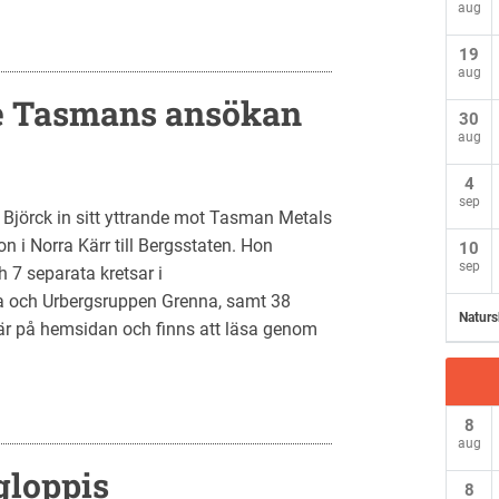
aug
19
aug
e Tasmans ansökan
30
aug
4
sep
 Björck in sitt yttrande mot Tasman Metals
i Norra Kärr till Bergsstaten. Hon
10
sep
 7 separata kretsar i
a och Urbergsruppen Grenna, samt 38
Naturs
här på hemsidan och finns att läsa genom
8
aug
gloppis
8