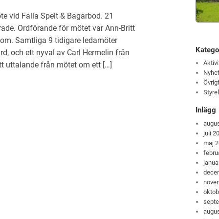
te vid Falla Spelt & Bagarbod. 21
ade. Ordförande för mötet var Ann-Britt
om. Samtliga 9 tidigare ledamöter
Katego
, och ett nyval av Carl Hermelin från
Aktivi
t uttalande från mötet om ett […]
Nyhet
Övrig
Styre
Inlägg
augus
juli 2
maj 
febru
janua
dece
nove
oktob
sept
augus