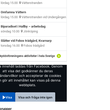
lördag 15.00
Vätterstranden
Omfamna Vättern
lördag 15.00
Vätterstranden vid Undergången
Biparadiset i Hallby – arbetsdag
söndag 10.00
Jönköping
Slåtter vid Fobos trädgård, Kvarnarp
torsdag 16.00
Fobos trädgård
kyddsföreningens aktiviteter i hela Sverige
a innehåll laddas från Facebook. Genom
att visa det godkänner du deras
ändarvillkor och accepterar de cookies
 gör att innehållet kan visas på denna
webbplats.
Visa
Visa och fråga inte igen
grupper