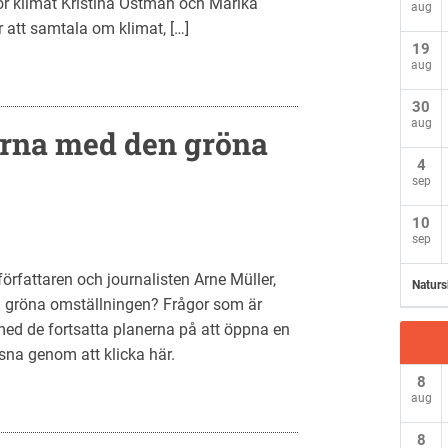
r klimat Kristina Östman och Marika
aug
r att samtala om klimat, […]
19
aug
30
aug
erna med den gröna
4
sep
10
sep
rfattaren och journalisten Arne Müller,
Naturs
gröna omställningen? Frågor som är
med de fortsatta planerna på att öppna en
ssna genom att klicka här.
8
aug
8