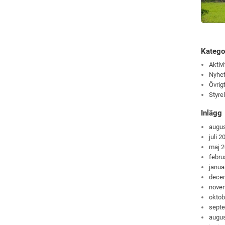
Katego
Aktivi
Nyhet
Övrig
Styre
Inlägg
augus
juli 2
maj 
febru
janua
dece
nove
oktob
sept
augus