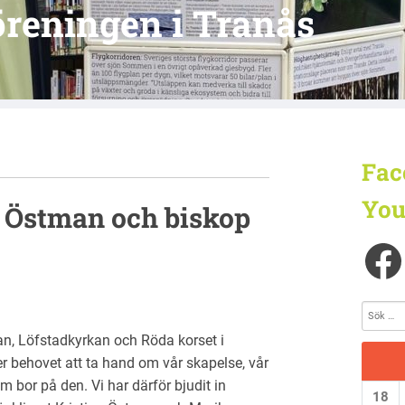
reningen i Tranås
Fac
You
 Östman och biskop
n, Löfstadkyrkan och Röda korset i
er behovet att ta hand om vår skapelse, vår
 bor på den. Vi har därför bjudit in
18