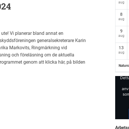
aug
024
8
aug
9
ute! Vi planerar bland annat en
aug
skyddsföreningen generalsekreterare Karin
rika Markovits, Ringmärkning vid
13
aug
sning och föreläsning om de aktuella
programmet genom att klicka här, på bilden
Naturs
Dett
anv
som
Arbets