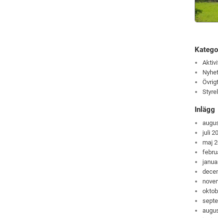
Katego
Aktivi
Nyhet
Övrig
Styre
Inlägg
augus
juli 2
maj 
febru
janua
dece
nove
oktob
sept
augus