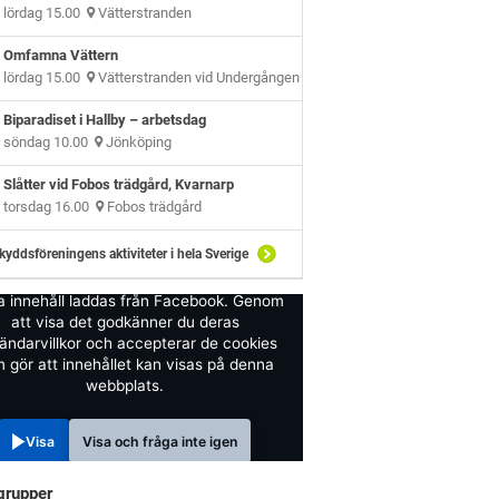
lördag 15.00
Vätterstranden
Omfamna Vättern
lördag 15.00
Vätterstranden vid Undergången
Biparadiset i Hallby – arbetsdag
söndag 10.00
Jönköping
Slåtter vid Fobos trädgård, Kvarnarp
torsdag 16.00
Fobos trädgård
kyddsföreningens aktiviteter i hela Sverige
a innehåll laddas från Facebook. Genom
att visa det godkänner du deras
ändarvillkor och accepterar de cookies
 gör att innehållet kan visas på denna
webbplats.
Visa
Visa och fråga inte igen
grupper