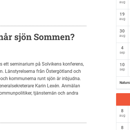
aug
19
aug
30
mår sjön Sommen?
aug
4
sep
 ett seminarium på Solvikens konferens,
10
sep
. Länstyrelserna från Östergötland och
och kommunerna runt sjön är inbjudna.
Naturs
neralsekreterare Karin Lexén. Anmälan
ommunpolitiker, tjänstemän och andra
8
aug
8