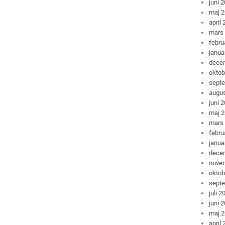
juni 
maj 
april
mars
febru
janua
dece
oktob
sept
augus
juni 
maj 
mars
febru
janua
dece
nove
oktob
sept
juli 2
juni 
maj 
april