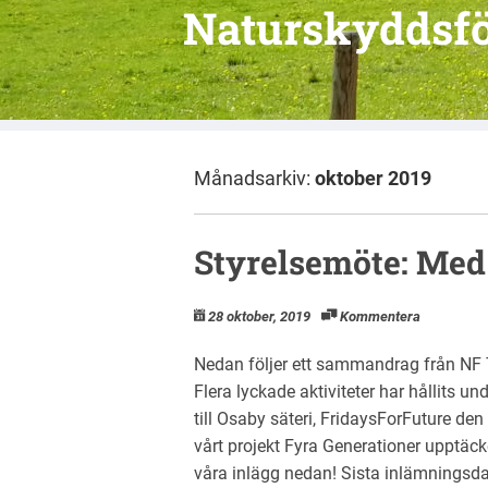
Naturskyddsfö
Månadsarkiv:
oktober 2019
Styrelsemöte: Me
28 oktober, 2019
Kommentera
Nedan följer ett sammandrag från NF 
Flera lyckade aktiviteter har hållits u
till Osaby säteri, FridaysForFuture den 
vårt projekt Fyra Generationer upptä
våra inlägg nedan! Sista inlämningsdag 