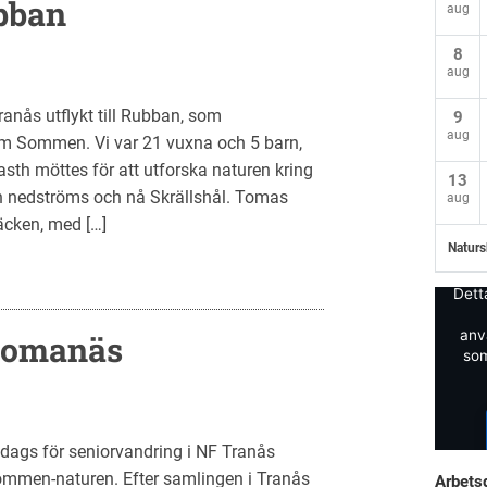
ubban
aug
8
aug
anås utflykt till Rubban, som
9
aug
m Sommen. Vi var 21 vuxna och 5 barn,
h möttes för att utforska naturen kring
13
n nedströms och nå Skrällshål. Tomas
aug
cken, med […]
Naturs
Dett
anv
 Romanäs
som
dags för seniorvandring i NF Tranås
Sommen-naturen. Efter samlingen i Tranås
Arbets