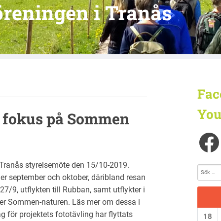
reningen i Tranås
Fac
You
d fokus på Sommen
Tranås styrelsemöte den 15/10-2019.
nder september och oktober, däribland resan
27/9, utflykten till Rubban, samt utflykter i
cker Sommen-naturen. Läs mer om dessa i
för projektets fototävling har flyttats
18