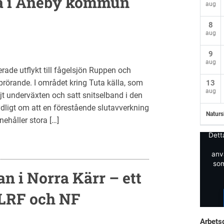
la i Aneby kommun
aug
8
aug
9
aug
rade utflykt till fågelsjön Ruppen och
rörande. I området kring Tuta källa, som
13
aug
jt underväxten och satt snitselband i den
dligt om att en förestående slutavverkning
Naturs
nehåller stora […]
Dett
anv
som
n i Norra Kärr – ett
 LRF och NF
Arbets