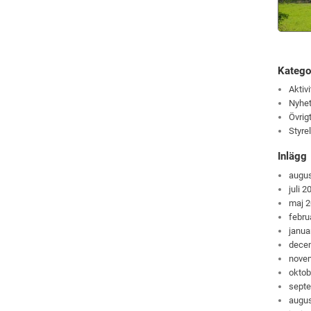
Katego
Aktivi
Nyhet
Övrig
Styre
Inlägg
augus
juli 2
maj 
febru
janua
dece
nove
oktob
sept
augus