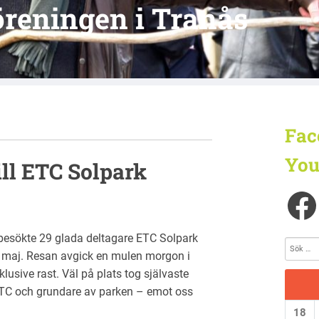
reningen i Tranås
Fac
You
ll ETC Solpark
 besökte 29 glada deltagare ETC Solpark
 maj. Resan avgick en mulen morgon i
klusive rast. Väl på plats tog självaste
ETC och grundare av parken – emot oss
18