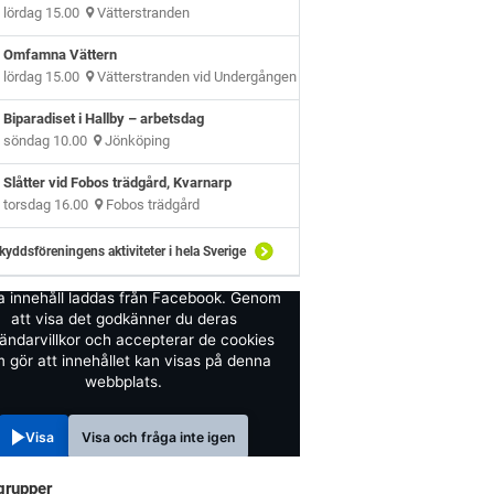
lördag 15.00
Vätterstranden
Omfamna Vättern
lördag 15.00
Vätterstranden vid Undergången
Biparadiset i Hallby – arbetsdag
söndag 10.00
Jönköping
Slåtter vid Fobos trädgård, Kvarnarp
torsdag 16.00
Fobos trädgård
kyddsföreningens aktiviteter i hela Sverige
a innehåll laddas från Facebook. Genom
att visa det godkänner du deras
ändarvillkor och accepterar de cookies
 gör att innehållet kan visas på denna
webbplats.
Visa
Visa och fråga inte igen
grupper