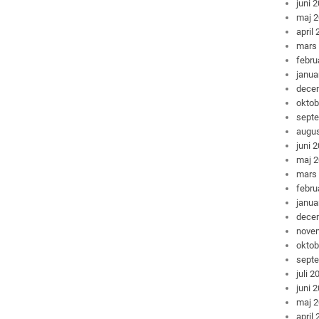
juni 
maj 
april
mars
febru
janua
dece
oktob
sept
augus
juni 
maj 
mars
febru
janua
dece
nove
oktob
sept
juli 2
juni 
maj 
april