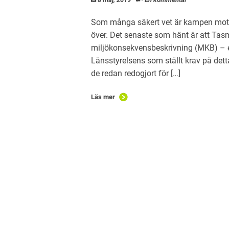
Som många säkert vet är kampen mot e
över. Det senaste som hänt är att Tas
miljökonsekvensbeskrivning (MKB) – ef
Länsstyrelsens som ställt krav på det
de redan redogjort för […]
Läs mer