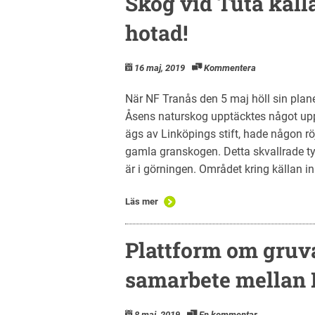
Skog vid Tuta käl
hotad!
16 maj, 2019
Kommentera
När NF Tranås den 5 maj höll sin plane
Åsens naturskog upptäcktes något upp
ägs av Linköpings stift, hade någon rö
gamla granskogen. Detta skvallrade ty
är i görningen. Området kring källan in
Läs mer
Plattform om gruva
samarbete mellan
8 maj, 2019
En kommentar