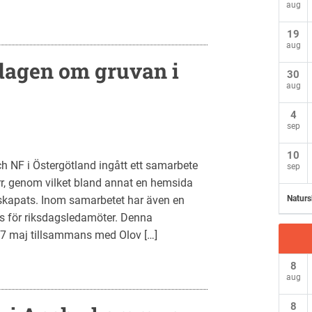
aug
19
aug
dagen om gruvan i
30
aug
4
sep
10
h NF i Östergötland ingått ett samarbete
sep
rr, genom vilket bland annat en hemsida
skapats. Inom samarbetet har även en
Naturs
as för riksdagsledamöter. Denna
 7 maj tillsammans med Olov […]
8
aug
8