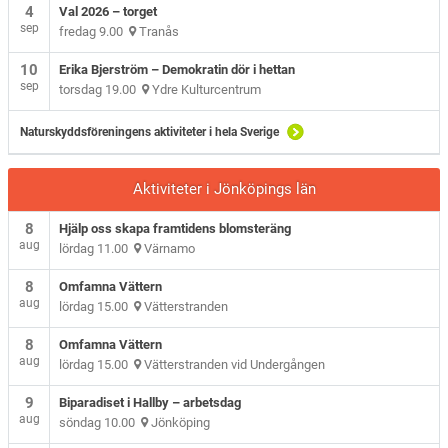
4
Val 2026 – torget
sep
fredag 9.00
Tranås
10
Erika Bjerström – Demokratin dör i hettan
sep
torsdag 19.00
Ydre Kulturcentrum
Naturskyddsföreningens aktiviteter i hela Sverige
Aktiviteter i Jönköpings län
8
Hjälp oss skapa framtidens blomsteräng
aug
lördag 11.00
Värnamo
8
Omfamna Vättern
aug
lördag 15.00
Vätterstranden
8
Omfamna Vättern
aug
lördag 15.00
Vätterstranden vid Undergången
9
Biparadiset i Hallby – arbetsdag
aug
söndag 10.00
Jönköping