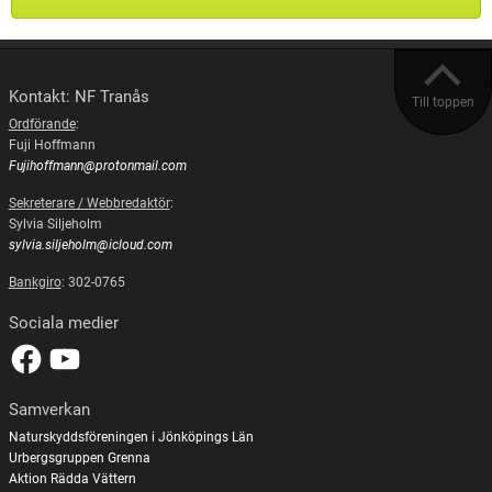
Kontakt: NF Tranås
Till toppen
Ordförande
:
Fuji Hoffmann
Fujihoffmann@protonmail.com
Sekreterare / Webbredaktör
:
Sylvia Siljeholm
sylvia.siljeholm@icloud.com
Bankgiro
: 302-0765
Sociala medier
Samverkan
Naturskyddsföreningen i Jönköpings Län
Urbergsgruppen Grenna
Aktion Rädda Vättern