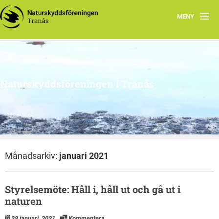
MENY
Hem
Om oss
Naturskyddsföreningen i Tranås
Arkiv
Projekt
Månadsarkiv:
januari 2021
Styrelsemöte: Håll i, håll ut och gå ut i
naturen
28 januari, 2021
Kommentera