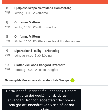
8
Hjälp oss skapa framtidens blomsteräng
aug
lördag 11.00
Värnamo
8
Omfamna Vättern
aug
lördag 15.00
Vätterstranden
8
Omfamna Vättern
aug
lördag 15.00
Vätterstranden vid Undergången
9
Biparadiset i Hallby – arbetsdag
aug
söndag 10.00
Jönköping
13
Slåtter vid Fobos trädgård, Kvarnarp
aug
torsdag 16.00
Fobos trädgård
Naturskyddsföreningens aktiviteter i hela Sverige
Detta innehåll laddas från Facebook. Genom
att visa det godkänner du deras
användarvillkor och accepterar de cookies
som gör att innehållet kan visas på denna
webbplats.