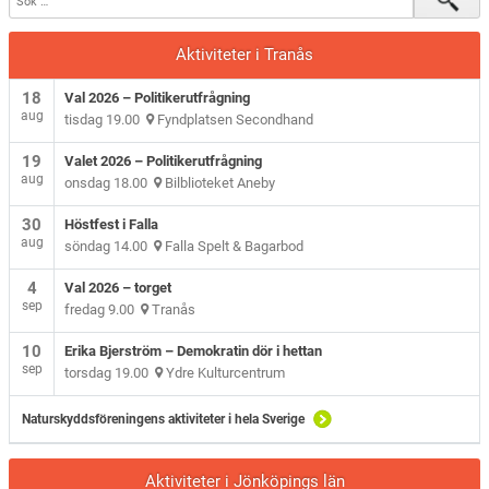
Aktiviteter i Tranås
18
Val 2026 – Politikerutfrågning
aug
tisdag 19.00
Fyndplatsen Secondhand
19
Valet 2026 – Politikerutfrågning
aug
onsdag 18.00
Bilblioteket Aneby
30
Höstfest i Falla
aug
söndag 14.00
Falla Spelt & Bagarbod
4
Val 2026 – torget
sep
fredag 9.00
Tranås
10
Erika Bjerström – Demokratin dör i hettan
sep
torsdag 19.00
Ydre Kulturcentrum
Naturskyddsföreningens aktiviteter i hela Sverige
Aktiviteter i Jönköpings län