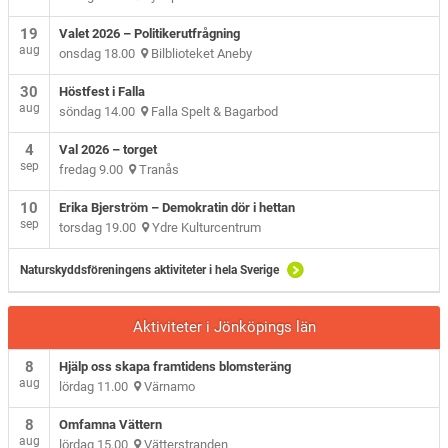
19
Valet 2026 – Politikerutfrågning
aug
onsdag 18.00
Bilblioteket Aneby
30
Höstfest i Falla
aug
söndag 14.00
Falla Spelt & Bagarbod
4
Val 2026 – torget
sep
fredag 9.00
Tranås
10
Erika Bjerström – Demokratin dör i hettan
sep
torsdag 19.00
Ydre Kulturcentrum
Naturskyddsföreningens aktiviteter i hela Sverige
Aktiviteter i Jönköpings län
8
Hjälp oss skapa framtidens blomsteräng
aug
lördag 11.00
Värnamo
8
Omfamna Vättern
aug
lördag 15.00
Vätterstranden