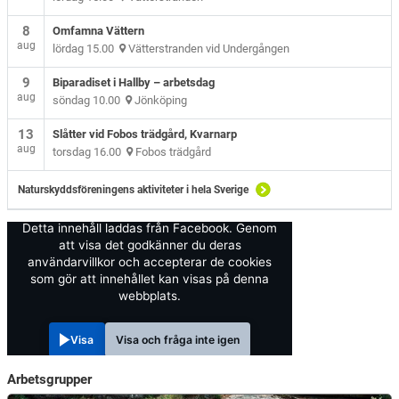
8
Omfamna Vättern
aug
lördag 15.00
Vätterstranden vid Undergången
9
Biparadiset i Hallby – arbetsdag
aug
söndag 10.00
Jönköping
13
Slåtter vid Fobos trädgård, Kvarnarp
aug
torsdag 16.00
Fobos trädgård
Naturskyddsföreningens aktiviteter i hela Sverige
Detta innehåll laddas från Facebook. Genom
att visa det godkänner du deras
användarvillkor och accepterar de cookies
som gör att innehållet kan visas på denna
webbplats.
Visa
Visa och fråga inte igen
Arbetsgrupper