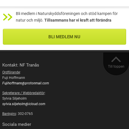
Bli medlem i Naturskyddsföreningen och stöd kampen för
natur och miljö.
Tillsammans har vi kraft att förändra
BLI MEDLEM NU
Kontakt: NF Tranås
Till toppen
Ordförande
:
Fuji Hoffmann
Fujihoffmann@protonmail.com
Sekreterare / Webbredaktör
:
Sylvia Siljeholm
sylvia.siljeholm@icloud.com
Bankgiro
: 302-0765
Sociala medier