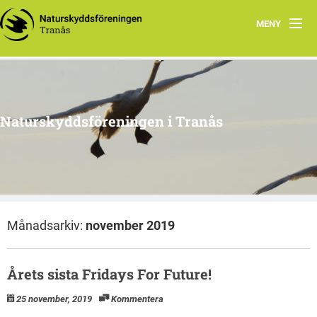
MENY
Hem
Om oss
Naturskyddsföreningen i Tranås
Arkiv
Projekt
Månadsarkiv:
november 2019
Årets sista Fridays For Future!
25 november, 2019
Kommentera