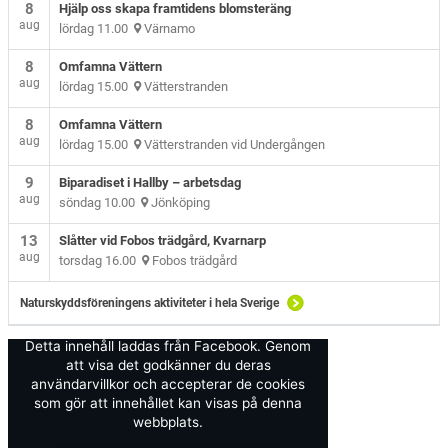
8
Hjälp oss skapa framtidens blomsteräng
aug
lördag 11.00
Värnamo
8
Omfamna Vättern
aug
lördag 15.00
Vätterstranden
8
Omfamna Vättern
aug
lördag 15.00
Vätterstranden vid Undergången
9
Biparadiset i Hallby – arbetsdag
aug
söndag 10.00
Jönköping
13
Slåtter vid Fobos trädgård, Kvarnarp
aug
torsdag 16.00
Fobos trädgård
Naturskyddsföreningens aktiviteter i hela Sverige
Detta innehåll laddas från Facebook. Genom
att visa det godkänner du deras
användarvillkor och accepterar de cookies
som gör att innehållet kan visas på denna
webbplats.