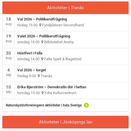
Aktiviteter i Tranås
18
Val 2026 – Politikerutfrågning
aug
tisdag 19.00
Fyndplatsen Secondhand
19
Valet 2026 – Politikerutfrågning
aug
onsdag 18.00
Bilblioteket Aneby
30
Höstfest i Falla
aug
söndag 14.00
Falla Spelt & Bagarbod
4
Val 2026 – torget
sep
fredag 9.00
Tranås
10
Erika Bjerström – Demokratin dör i hettan
sep
torsdag 19.00
Ydre Kulturcentrum
Naturskyddsföreningens aktiviteter i hela Sverige
Aktiviteter i Jönköpings län