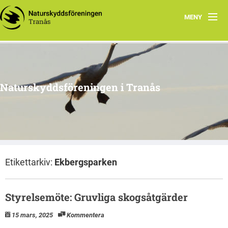
MENY
Hem
Om oss
Naturskyddsföreningen i Tranås
Arkiv
Projekt
Etikettarkiv:
Ekbergsparken
Styrelsemöte: Gruvliga skogsåtgärder
15 mars, 2025
Kommentera