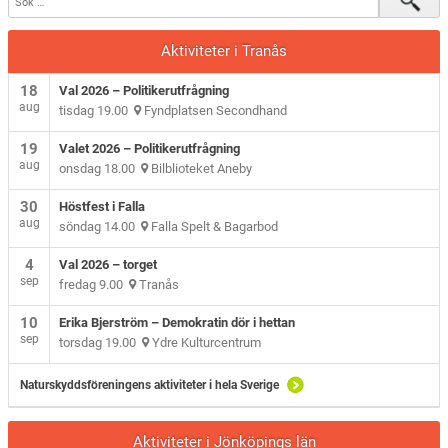
Aktiviteter i Tranås
18
Val 2026 – Politikerutfrågning
aug
tisdag 19.00
Fyndplatsen Secondhand
19
Valet 2026 – Politikerutfrågning
aug
onsdag 18.00
Bilblioteket Aneby
30
Höstfest i Falla
aug
söndag 14.00
Falla Spelt & Bagarbod
4
Val 2026 – torget
sep
fredag 9.00
Tranås
10
Erika Bjerström – Demokratin dör i hettan
sep
torsdag 19.00
Ydre Kulturcentrum
Naturskyddsföreningens aktiviteter i hela Sverige
Aktiviteter i Jönköpings län