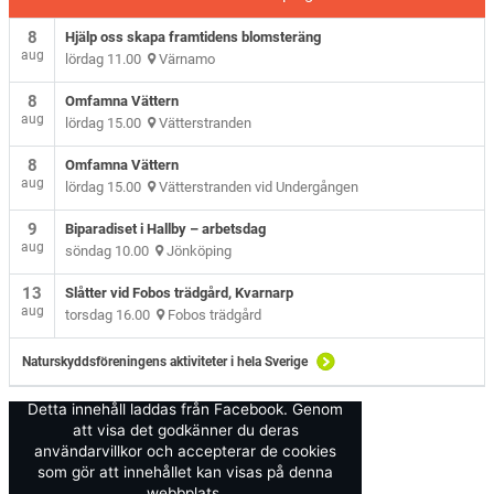
8
Hjälp oss skapa framtidens blomsteräng
aug
lördag 11.00
Värnamo
8
Omfamna Vättern
aug
lördag 15.00
Vätterstranden
8
Omfamna Vättern
aug
lördag 15.00
Vätterstranden vid Undergången
9
Biparadiset i Hallby – arbetsdag
aug
söndag 10.00
Jönköping
13
Slåtter vid Fobos trädgård, Kvarnarp
aug
torsdag 16.00
Fobos trädgård
Naturskyddsföreningens aktiviteter i hela Sverige
Detta innehåll laddas från Facebook. Genom
att visa det godkänner du deras
användarvillkor och accepterar de cookies
som gör att innehållet kan visas på denna
webbplats.