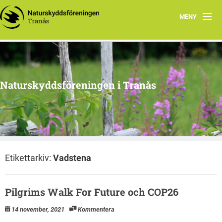
MENY
Hem
Om oss
Naturskyddsföreningen i Tranås
Arkiv
Projekt
Etikettarkiv:
Vadstena
Pilgrims Walk For Future och COP26
14 november, 2021
Kommentera