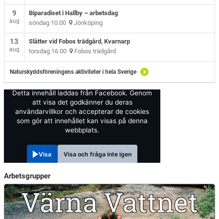
9
Biparadiset i Hallby – arbetsdag
aug
söndag 10.00
Jönköping
13
Slåtter vid Fobos trädgård, Kvarnarp
aug
torsdag 16.00
Fobos trädgård
Naturskyddsföreningens aktiviteter i hela Sverige
Detta innehåll laddas från Facebook. Genom
att visa det godkänner du deras
användarvillkor och accepterar de cookies
som gör att innehållet kan visas på denna
webbplats.
Visa
Visa och fråga inte igen
Arbetsgrupper