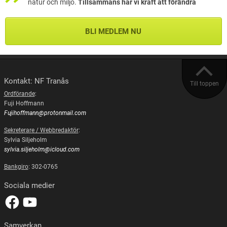
natur och miljö.
Tillsammans har vi kraft att förändra
BLI MEDLEM NU
Kontakt: NF Tranås
Till toppen
Ordförande
:
Fuji Hoffmann
Fujihoffmann@protonmail.com
Sekreterare / Webbredaktör
:
Sylvia Siljeholm
sylvia.siljeholm@icloud.com
Bankgiro
: 302-0765
Sociala medier
Samverkan