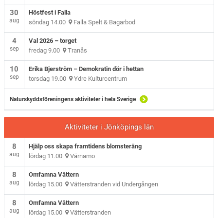
30
Höstfest i Falla
aug
söndag 14.00
Falla Spelt & Bagarbod
4
Val 2026 – torget
sep
fredag 9.00
Tranås
10
Erika Bjerström – Demokratin dör i hettan
sep
torsdag 19.00
Ydre Kulturcentrum
Naturskyddsföreningens aktiviteter i hela Sverige
Aktiviteter i Jönköpings län
8
Hjälp oss skapa framtidens blomsteräng
aug
lördag 11.00
Värnamo
8
Omfamna Vättern
aug
lördag 15.00
Vätterstranden vid Undergången
8
Omfamna Vättern
aug
lördag 15.00
Vätterstranden