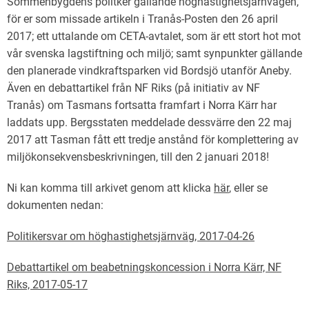
Sommenbygdens politker gällande höghastighetsjärnvägen,
för er som missade artikeln i Tranås-Posten den 26 april
2017; ett uttalande om CETA-avtalet, som är ett stort hot mot
vår svenska lagstiftning och miljö; samt synpunkter gällande
den planerade vindkraftsparken vid Bordsjö utanför Aneby.
Även en debattartikel från NF Riks (på initiativ av NF
Tranås) om Tasmans fortsatta framfart i Norra Kärr har
laddats upp. Bergsstaten meddelade dessvärre den 22 maj
2017 att Tasman fått ett tredje anstånd för komplettering av
miljökonsekvensbeskrivningen, till den 2 januari 2018!
Ni kan komma till arkivet genom att klicka
här
, eller se
dokumenten nedan:
Politikersvar om höghastighetsjärnväg, 2017-04-26
Debattartikel om beabetningskoncession i Norra Kärr, NF
Riks, 2017-05-17