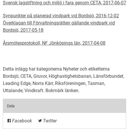
Svensk lagstiftning och miljö i fara genom CETA, 2017-06-07
Synpunkter på planerad vindpark vid Bordsjö, 2016-12-02
Överklagan till Förvaltningsrätten gällande vindpark vid
Bordsjö, 2017-05-18
Årsmötesprotokoll, NF Jönköpings län, 2017-04-08
Detta inlägg har kategorierna
Nyheter
och etiketterna
Bordsjö
,
CETA
,
Gruvor
,
Höghastighetsbanan
,
Länsförbundet
,
Leading Edge
,
Norra Kärr
,
Riksföreningen
,
Tasman
,
Uttalande
,
Vindkraft
. Bokmärk
länken
.
Dela
Facebook
Twitter