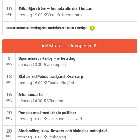
10
Erika Bjerström – Demokratin dör i hettan
sep
torsdag 19.00
Ydre Kulturcentrum
Naturskyddsföreningens aktiviteter i hela Sverige
Aktiviteter i Jönköpings län
9
Biparadiset i Hallby – arbetsdag
aug
söndag 10.00
Jönköping
13
Slåtter vid Fobos trädgård, Kvarnarp
aug
torsdag 16.00
Fobos trädgård
16
Allemansarter
aug
söndag 14.00
Värnamo
20
Panelsamtal med lokala politiker
aug
torsdag 18.00
Glashuset Gislaved
20
Stadsodling, slow flowers och biologisk mångfald
aug
torsdag 18.00
Jönköping