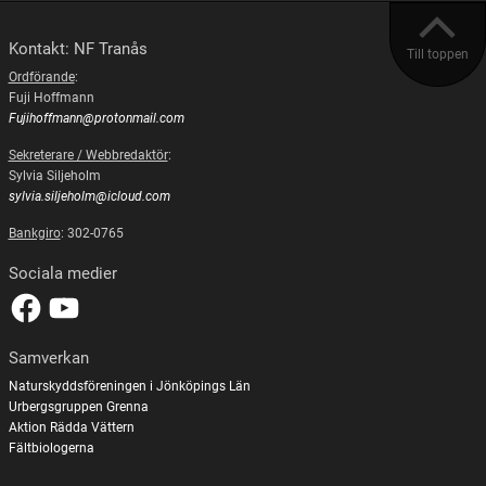
Kontakt: NF Tranås
Till toppen
Ordförande
:
Fuji Hoffmann
Fujihoffmann@protonmail.com
Sekreterare / Webbredaktör
:
Sylvia Siljeholm
sylvia.siljeholm@icloud.com
Bankgiro
: 302-0765
Sociala medier
Samverkan
Naturskyddsföreningen i Jönköpings Län
Urbergsgruppen Grenna
Aktion Rädda Vättern
Fältbiologerna