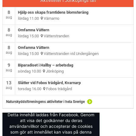
Aktiviteter i Jönköpings län
8
Hjälp oss skapa framtidens blomsteräng
aug
lördag 11.00
Värnamo
8
Omfamna Vättern
aug
lördag 15.00
Vätterstranden
8
Omfamna Vättern
aug
lördag 15.00
Vätterstranden vid Undergången
9
Biparadiset i Hallby – arbetsdag
aug
söndag 10.00
Jönköping
13
Slåtter vid Fobos trädgård, Kvarnarp
aug
torsdag 16.00
Fobos trädgård
Naturskyddsföreningens aktiviteter i hela Sverige
Detta innehåll laddas från Facebook. Genom
att visa det godkänner du deras
användarvillkor och accepterar de cookies
som gör att innehållet kan visas på denna