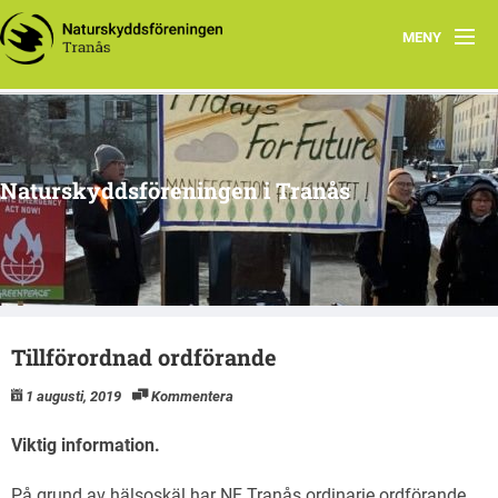
MENY
Hem
Om oss
Naturskyddsföreningen i Tranås
Arkiv
Projekt
Tillförordnad ordförande
1 augusti, 2019
Kommentera
Viktig information.
På grund av hälsoskäl har NF Tranås ordinarie ordförande