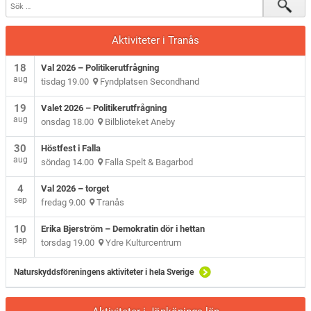
Aktiviteter i Tranås
18
Val 2026 – Politikerutfrågning
aug
tisdag 19.00
Fyndplatsen Secondhand
19
Valet 2026 – Politikerutfrågning
aug
onsdag 18.00
Bilblioteket Aneby
30
Höstfest i Falla
aug
söndag 14.00
Falla Spelt & Bagarbod
4
Val 2026 – torget
sep
fredag 9.00
Tranås
10
Erika Bjerström – Demokratin dör i hettan
sep
torsdag 19.00
Ydre Kulturcentrum
Naturskyddsföreningens aktiviteter i hela Sverige