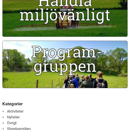
Kategorier
Aktiviteter
Nyheter
Övrigt
Styrelsemöten