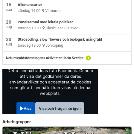
16
Allemansarter
aug
söndag 14.00
Värnamo
20
Panelsamtal med lokala politiker
aug
torsdag 18.00
Glashuset Gislaved
20
Stadsodling, slow flowers och biologisk mångfald
aug
torsdag 18.00
Jönköping
Naturskyddsföreningens aktiviteter i hela Sverige
Detta innehåll laddas från Facebook. Genom
att visa det godkänner du deras
användarvillkor och accepterar de cookies
som gör att innehållet kan visas på denna
webbplats.
Visa
Visa och fråga inte igen
Arbetsgrupper