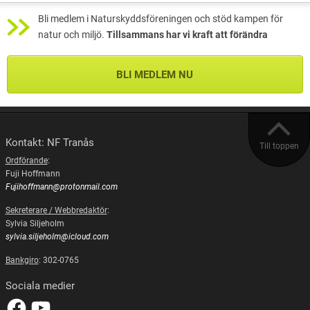
Bli medlem i Naturskyddsföreningen och stöd kampen för
natur och miljö.
Tillsammans har vi kraft att förändra
BLI MEDLEM NU
Kontakt: NF Tranås
Till toppen
Ordförande
:
Fuji Hoffmann
Fujihoffmann@protonmail.com
Sekreterare / Webbredaktör
:
Sylvia Siljeholm
sylvia.siljeholm@icloud.com
Bankgiro
: 302-0765
Sociala medier