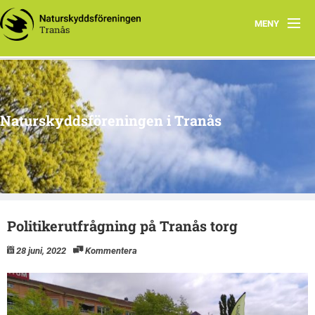
MENY
Hem
Om oss
Naturskyddsföreningen i Tranås
Arkiv
Projekt
Politikerutfrågning på Tranås torg
28 juni, 2022
Kommentera