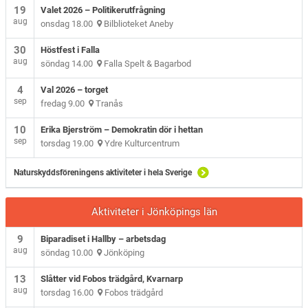
19
Valet 2026 – Politikerutfrågning
aug
onsdag 18.00
Bilblioteket Aneby
30
Höstfest i Falla
aug
söndag 14.00
Falla Spelt & Bagarbod
4
Val 2026 – torget
sep
fredag 9.00
Tranås
10
Erika Bjerström – Demokratin dör i hettan
sep
torsdag 19.00
Ydre Kulturcentrum
Naturskyddsföreningens aktiviteter i hela Sverige
Aktiviteter i Jönköpings län
9
Biparadiset i Hallby – arbetsdag
aug
söndag 10.00
Jönköping
13
Slåtter vid Fobos trädgård, Kvarnarp
aug
torsdag 16.00
Fobos trädgård