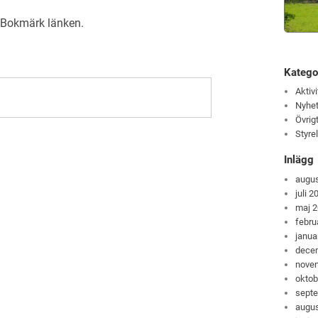
. Bokmärk
länken
.
Katego
Aktivi
Nyhet
Övrig
Styre
Inlägg
augus
juli 2
maj 
febru
janua
dece
nove
oktob
sept
augus