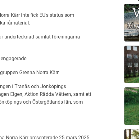
rra Kärr inte fick EU’s status som
ska råmaterial.
r undertecknad samlat föreningarna
st engagerade:
gruppen Grenna Norra Kärr
ingen i Tranås och Jönköpings
gen Elgen, Aktion Rädda Vättern,
samt ett
Jönköpings och Östergötlands län, som
na Norra Kärr presenterade 25 mars 2025