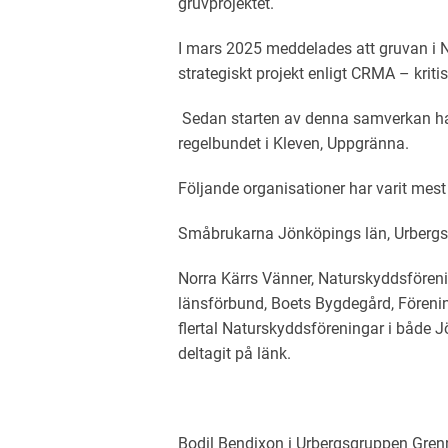
gruvprojektet.
I mars 2025 meddelades att gruvan i No
strategiskt projekt enligt CRMA – kriti
Sedan starten av denna samverkan ha
regelbundet i Kleven, Uppgränna.
Följande organisationer har varit me
Småbrukarna Jönköpings län, Urbergs
Norra Kärrs Vänner, Naturskyddsfören
länsförbund, Boets Bygdegård, Förenin
flertal Naturskyddsföreningar i både 
deltagit på länk.
Bodil Bendixon i Urbergsgruppen Gren