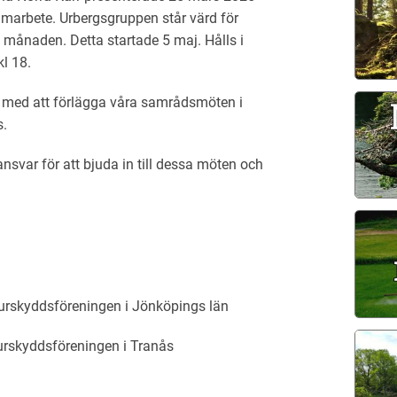
samarbete. Urbergsgruppen står värd för
månaden. Detta startade 5 maj. Hålls i
kl 18.
e med att förlägga våra samrådsmöten i
s.
nsvar för att bjuda in till dessa möten och
urskyddsföreningen i Jönköpings län
urskyddsföreningen i Tranås