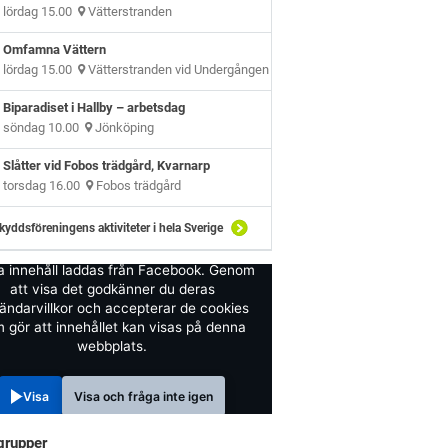
lördag 15.00
Vätterstranden
Omfamna Vättern
lördag 15.00
Vätterstranden vid Undergången
Biparadiset i Hallby – arbetsdag
söndag 10.00
Jönköping
Slåtter vid Fobos trädgård, Kvarnarp
torsdag 16.00
Fobos trädgård
kyddsföreningens aktiviteter i hela Sverige
a innehåll laddas från Facebook. Genom
att visa det godkänner du deras
ändarvillkor och accepterar de cookies
 gör att innehållet kan visas på denna
webbplats.
Visa
Visa och fråga inte igen
grupper