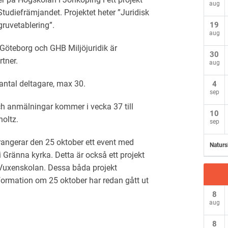
aug
Studiefrämjandet. Projektet heter ”Juridisk
19
gruvetablering”.
aug
 Göteborg och GHB Miljöjuridik är
30
tner.
aug
ntal deltagare, max 30.
4
sep
ch anmälningar kommer i vecka 37 till
10
oltz.
sep
angerar den 25 oktober ett event med
Naturs
 i Gränna kyrka. Detta är också ett projekt
 Vuxenskolan. Dessa båda projekt
formation om 25 oktober har redan gått ut
8
aug
8