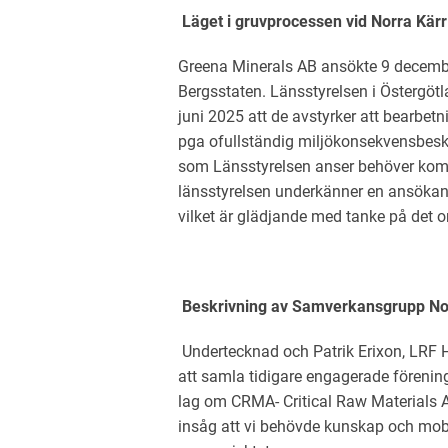
Läget i gruvprocessen vid Norra Kärr
Greena Minerals AB ansökte 9 decem
Bergsstaten. Länsstyrelsen i Östergö
juni 2025 att de avstyrker att bearbe
pga ofullständig miljökonsekvensbeskriv
som Länsstyrelsen anser behöver komp
länsstyrelsen underkänner en ansökan 
vilket är glädjande med tanke på det o
Beskrivning av Samverkansgrupp No
Undertecknad och Patrik Erixon, LRF Ho
att samla tidigare engagerade förening
lag om CRMA- Critical Raw Materials Ac
insåg att vi behövde kunskap och mobi