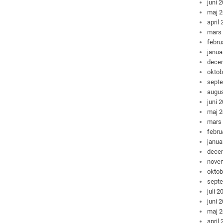
juni 
maj 
april
mars
febru
janua
dece
oktob
sept
augus
juni 
maj 
mars
febru
janua
dece
nove
oktob
sept
juli 2
juni 
maj 
april