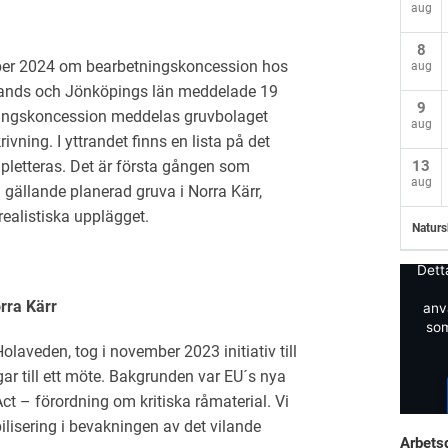
aug
8
ber 2024 om bearbetningskoncession hos
aug
tlands och Jönköpings län meddelade 19
9
tningskoncession meddelas gruvbolaget
aug
ning. I yttrandet finns en lista på det
13
letteras. Det är första gången som
aug
gällande planerad gruva i Norra Kärr,
realistiska upplägget.
Naturs
Dett
rra Kärr
anv
som
laveden, tog i november 2023 initiativ till
ar till ett möte. Bakgrunden var EU´s nya
t – förordning om kritiska råmaterial. Vi
lisering i bevakningen av det vilande
Arbets