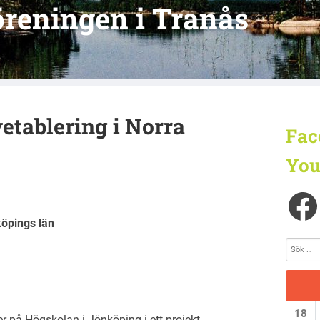
reningen i Tranås
etablering i Norra
Fac
You
köpings län
18
r på Högskolan i Jönköping i ett projekt