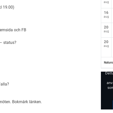
aug
l 19.00)
16
aug
20
 hemsida och FB
aug
20
– status?
aug
Naturs
Dett
anv
Falla?
som
emöten
. Bokmärk
länken
.