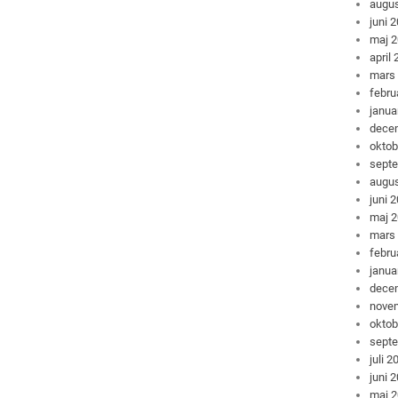
augus
juni 
maj 
april
mars
febru
janua
dece
oktob
sept
augus
juni 
maj 
mars
febru
janua
dece
nove
oktob
sept
juli 2
juni 
maj 