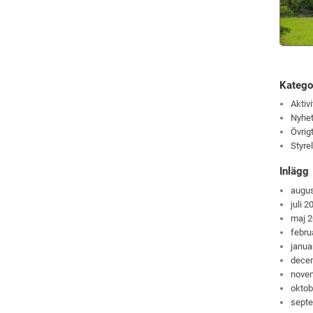
Katego
Aktivi
Nyhet
Övrig
Styre
Inlägg
augus
juli 2
maj 
febru
janua
dece
nove
oktob
sept