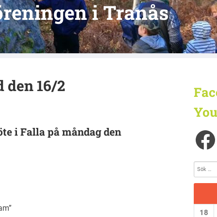
reningen i Tranås
 den 16/2
Fac
You
te i Falla på måndag den
am”
18