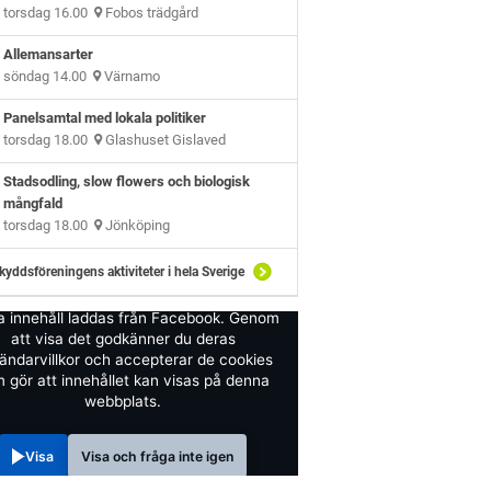
torsdag 16.00
Fobos trädgård
Allemansarter
söndag 14.00
Värnamo
Panelsamtal med lokala politiker
torsdag 18.00
Glashuset Gislaved
Stadsodling, slow flowers och biologisk
mångfald
torsdag 18.00
Jönköping
kyddsföreningens aktiviteter i hela Sverige
a innehåll laddas från Facebook. Genom
att visa det godkänner du deras
ändarvillkor och accepterar de cookies
 gör att innehållet kan visas på denna
webbplats.
Visa
Visa och fråga inte igen