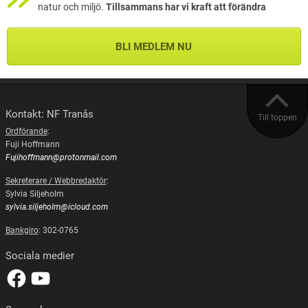
natur och miljö.
Tillsammans har vi kraft att förändra
BLI MEDLEM NU
Kontakt: NF Tranås
Till toppen
Ordförande
:
Fuji Hoffmann
Fujihoffmann@protonmail.com
Sekreterare / Webbredaktör
:
Sylvia Siljeholm
sylvia.siljeholm@icloud.com
Bankgiro
: 302-0765
Sociala medier