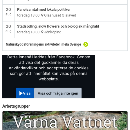
20
Panelsamtal med lokala politiker
aug
torsdag 18.00
Glashuset Gislaved
20
Stadsodling, slow flowers och biologisk mångfald
aug
torsdag 18.00
Jönköping
Naturskyddsföreningens aktiviteter i hela Sverige
Detta innehåll laddas från Facebook. Genom
att visa det godkänner du deras
användarvillkor och accepterar de cookies
som gör att innehållet kan visas på denna
webbplats.
Visa
Visa och fråga inte igen
Arbetsgrupper