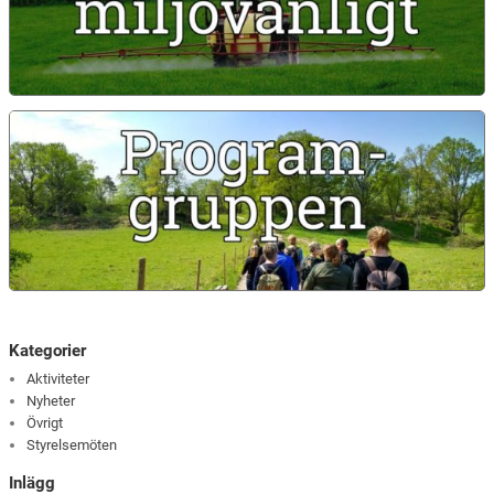
Kategorier
Aktiviteter
Nyheter
Övrigt
Styrelsemöten
Inlägg