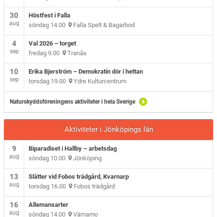
30
Höstfest i Falla
aug
söndag 14.00
Falla Spelt & Bagarbod
4
Val 2026 – torget
sep
fredag 9.00
Tranås
10
Erika Bjerström – Demokratin dör i hettan
sep
torsdag 19.00
Ydre Kulturcentrum
Naturskyddsföreningens aktiviteter i hela Sverige
Aktiviteter i Jönköpings län
9
Biparadiset i Hallby – arbetsdag
aug
söndag 10.00
Jönköping
13
Slåtter vid Fobos trädgård, Kvarnarp
aug
torsdag 16.00
Fobos trädgård
16
Allemansarter
aug
söndag 14.00
Värnamo