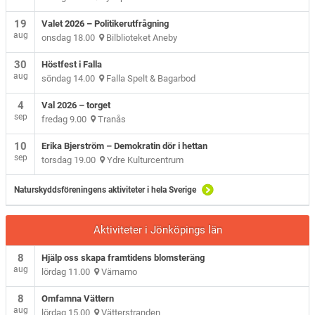
19
Valet 2026 – Politikerutfrågning
aug
onsdag 18.00
Bilblioteket Aneby
30
Höstfest i Falla
aug
söndag 14.00
Falla Spelt & Bagarbod
4
Val 2026 – torget
sep
fredag 9.00
Tranås
10
Erika Bjerström – Demokratin dör i hettan
sep
torsdag 19.00
Ydre Kulturcentrum
Naturskyddsföreningens aktiviteter i hela Sverige
Aktiviteter i Jönköpings län
8
Hjälp oss skapa framtidens blomsteräng
aug
lördag 11.00
Värnamo
8
Omfamna Vättern
aug
lördag 15.00
Vätterstranden