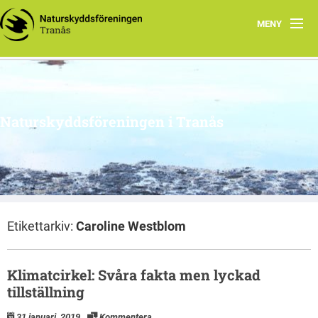
MENY
Hem
Om oss
Naturskyddsföreningen i Tranås
Arkiv
Projekt
Etikettarkiv:
Caroline Westblom
Klimatcirkel: Svåra fakta men lyckad
tillställning
31 januari, 2019
Kommentera