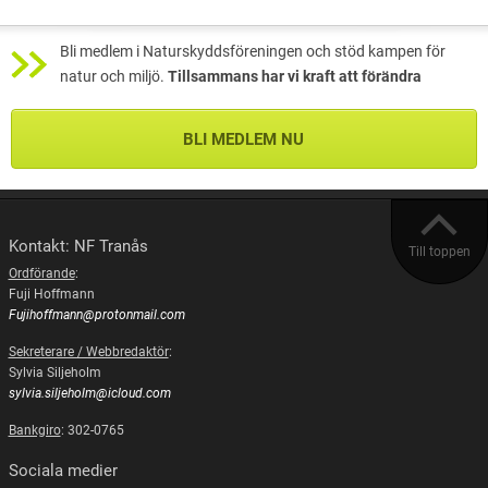
Bli medlem i Naturskyddsföreningen och stöd kampen för
natur och miljö.
Tillsammans har vi kraft att förändra
BLI MEDLEM NU
Kontakt: NF Tranås
Till toppen
Ordförande
:
Fuji Hoffmann
Fujihoffmann@protonmail.com
Sekreterare / Webbredaktör
:
Sylvia Siljeholm
sylvia.siljeholm@icloud.com
Bankgiro
: 302-0765
Sociala medier