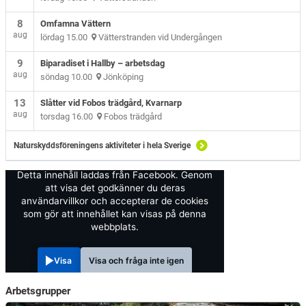
8
Omfamna Vättern
aug
lördag 15.00
Vätterstranden vid Undergången
9
Biparadiset i Hallby – arbetsdag
aug
söndag 10.00
Jönköping
13
Slåtter vid Fobos trädgård, Kvarnarp
aug
torsdag 16.00
Fobos trädgård
Naturskyddsföreningens aktiviteter i hela Sverige
Detta innehåll laddas från Facebook. Genom
att visa det godkänner du deras
användarvillkor och accepterar de cookies
som gör att innehållet kan visas på denna
webbplats.
Visa
Visa och fråga inte igen
Arbetsgrupper