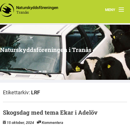
MENY
Hem
Om oss
Naturskyddsföreningen i Tranås
Arkiv
Projekt
Etikettarkiv:
LRF
Skogsdag med tema Ekar i Adelöv
15 oktober, 2024
Kommentera