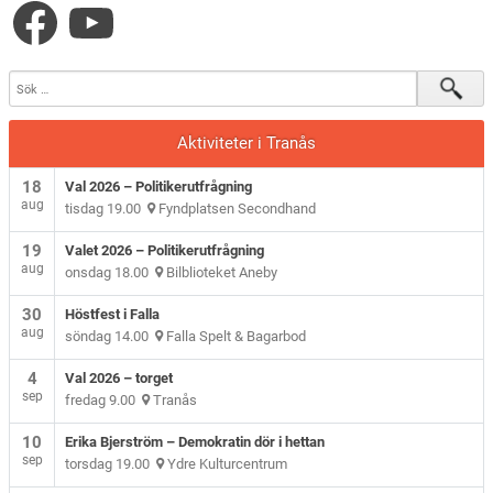
Aktiviteter i Tranås
18
Val 2026 – Politikerutfrågning
aug
tisdag 19.00
Fyndplatsen Secondhand
19
Valet 2026 – Politikerutfrågning
aug
onsdag 18.00
Bilblioteket Aneby
30
Höstfest i Falla
aug
söndag 14.00
Falla Spelt & Bagarbod
4
Val 2026 – torget
sep
fredag 9.00
Tranås
10
Erika Bjerström – Demokratin dör i hettan
sep
torsdag 19.00
Ydre Kulturcentrum