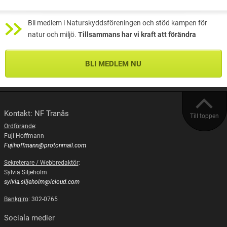
Bli medlem i Naturskyddsföreningen och stöd kampen för
natur och miljö.
Tillsammans har vi kraft att förändra
BLI MEDLEM NU
Kontakt: NF Tranås
Till toppen
Ordförande
:
Fuji Hoffmann
Fujihoffmann@protonmail.com
Sekreterare / Webbredaktör
:
Sylvia Siljeholm
sylvia.siljeholm@icloud.com
Bankgiro
: 302-0765
Sociala medier