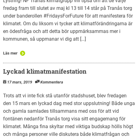
Lystring! NF Tranås klimatgrupp vill tipsa om att de varje
fredag fram till slutet av maj kl 13 till 14 står på Tranås torg
under banderollen #FridaysForFuture för att manifestera för
klimatet. Om du liksom vi tycker att klimatförändringarna är
en ödesfråga och att detta bör uppmärksammas mer i
kommunen, så uppmanar vi dig att […]
Läs mer
Lyckad klimatmanifestation
17 mars, 2019
Kommentera
Trots att vi inte fick stå utanför stadshuset, blev fredagen
den 15 mars en lyckad dag med stor uppslutning! Både unga
och gamla samlades tillsammans med oss för att vid
fontänen nedanför Tranås torg visa sitt engagemang för
klimatet. Många fina skyltar med viktiga budskap hölls högt
och många personer ville diskutera både klimatfrågan och