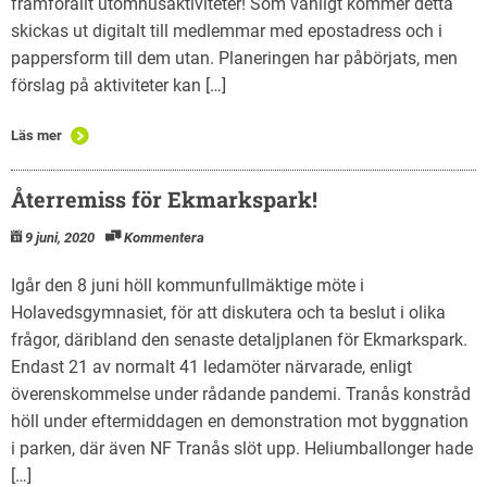
framförallt utomhusaktiviteter! Som vanligt kommer detta
skickas ut digitalt till medlemmar med epostadress och i
pappersform till dem utan. Planeringen har påbörjats, men
förslag på aktiviteter kan […]
Läs mer
Återremiss för Ekmarkspark!
9 juni, 2020
Kommentera
Igår den 8 juni höll kommunfullmäktige möte i
Holavedsgymnasiet, för att diskutera och ta beslut i olika
frågor, däribland den senaste detaljplanen för Ekmarkspark.
Endast 21 av normalt 41 ledamöter närvarade, enligt
överenskommelse under rådande pandemi. Tranås konstråd
höll under eftermiddagen en demonstration mot byggnation
i parken, där även NF Tranås slöt upp. Heliumballonger hade
[…]