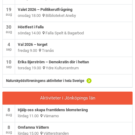
19
Valet 2026 – Politikerutfrågning
aug
onsdag 18.00
Bilblioteket Aneby
30
Höstfest i Falla
aug
söndag 14.00
Falla Spelt & Bagarbod
4
Val 2026 – torget
sep
fredag 9.00
Tranås
10
Erika Bjerström – Demokratin dör i hettan
sep
torsdag 19.00
Ydre Kulturcentrum
Naturskyddsföreningens aktiviteter i hela Sverige
Aktiviteter i Jönköpings län
8
Hjälp oss skapa framtidens blomsteräng
aug
lördag 11.00
Värnamo
8
Omfamna Vättern
aug
lördag 15.00
Vätterstranden