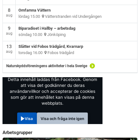
8
Omfamna Vättern
aug
lördag 15.00
Vätterstranden vid Undergången
9
Biparadiset i Hallby – arbetsdag
aug
söndag 10.00
Jönköping
13
Slåtter vid Fobos trädgård, Kvarnarp
aug
torsdag 16.00
Fobos trädgård
Naturskyddsföreningens aktiviteter i hela Sverige
Detta innehåll laddas från Facebook. Genom
att visa det godkänner du deras
användarvillkor och accepterar de cookies
som gör att innehållet kan visas på denna
webbplats.
Visa
Visa och fråga inte igen
Arbetsgrupper