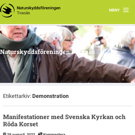
MENY
Hem
Om oss
Naturskyddsföreningen i Tranås
Arkiv
Projekt
Etikettarkiv:
Demonstration
Manifestationer med Svenska Kyrkan och
Röda Korset
28 augusti, 2022
Kommentera