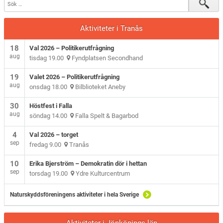
Aktiviteter i Tranås
18
Val 2026 – Politikerutfrågning
aug
tisdag 19.00
Fyndplatsen Secondhand
19
Valet 2026 – Politikerutfrågning
aug
onsdag 18.00
Bilblioteket Aneby
30
Höstfest i Falla
aug
söndag 14.00
Falla Spelt & Bagarbod
4
Val 2026 – torget
sep
fredag 9.00
Tranås
10
Erika Bjerström – Demokratin dör i hettan
sep
torsdag 19.00
Ydre Kulturcentrum
Naturskyddsföreningens aktiviteter i hela Sverige