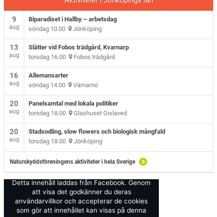
Aktiviteter i Jönköpings län
9
Biparadiset i Hallby – arbetsdag
aug
söndag 10.00
Jönköping
13
Slåtter vid Fobos trädgård, Kvarnarp
aug
torsdag 16.00
Fobos trädgård
16
Allemansarter
aug
söndag 14.00
Värnamo
20
Panelsamtal med lokala politiker
aug
torsdag 18.00
Glashuset Gislaved
20
Stadsodling, slow flowers och biologisk mångfald
aug
torsdag 18.00
Jönköping
Naturskyddsföreningens aktiviteter i hela Sverige
Detta innehåll laddas från Facebook. Genom
att visa det godkänner du deras
användarvillkor och accepterar de cookies
som gör att innehållet kan visas på denna