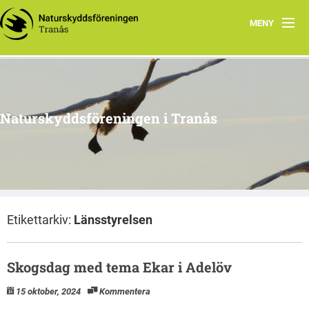
MENY
Hem
Om oss
Naturskyddsföreningen i Tranås
Arkiv
Projekt
Etikettarkiv:
Länsstyrelsen
Skogsdag med tema Ekar i Adelöv
15 oktober, 2024
Kommentera