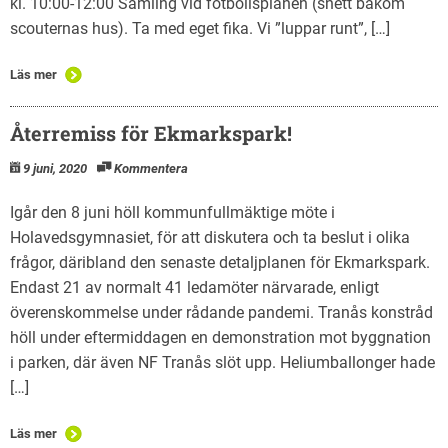
kl. 10:00-12:00 Samling vid fotbollsplanen (snett bakom
scouternas hus). Ta med eget fika. Vi ”luppar runt”, […]
Läs mer
Återremiss för Ekmarkspark!
9 juni, 2020
Kommentera
Igår den 8 juni höll kommunfullmäktige möte i
Holavedsgymnasiet, för att diskutera och ta beslut i olika
frågor, däribland den senaste detaljplanen för Ekmarkspark.
Endast 21 av normalt 41 ledamöter närvarade, enligt
överenskommelse under rådande pandemi. Tranås konstråd
höll under eftermiddagen en demonstration mot byggnation
i parken, där även NF Tranås slöt upp. Heliumballonger hade
[…]
Läs mer