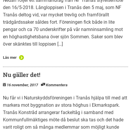
Nedan följer ett sammandrag från NF Tranås styrelsemöte
den 16/5-2018. Långloppisen i Tranås den 5 maj, som NF
Tranås deltog vid, var mycket trevlig och framförallt
trädgårdssaker såldes fort. Föreningen fick både in lite
pengar och ca 70 underskrifter på vår namninsamling mot
en höghastighetsbana över sjön Sommen. Saker som blev
över skänktes till loppisen […]
Läs mer
Nu gäller det!
16 november, 2017
Kommentera
Nu får vi i Naturskyddsföreningen i Tranås hjälpa till med att
markera mot byggnation av stora höghus i Ekmarkspark.
Tranås Konstråd arrangerar fackeltåg i samband med
Kommunfullmäktiges möte då beslut ska tas och det hade
varit roligt om så många medlemmar som möjligt kunde