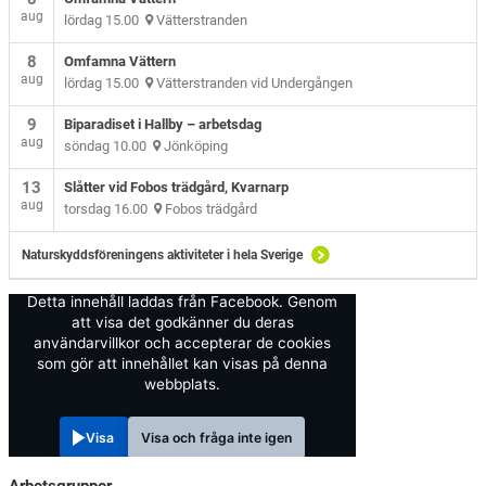
aug
lördag 15.00
Vätterstranden
8
Omfamna Vättern
aug
lördag 15.00
Vätterstranden vid Undergången
9
Biparadiset i Hallby – arbetsdag
aug
söndag 10.00
Jönköping
13
Slåtter vid Fobos trädgård, Kvarnarp
aug
torsdag 16.00
Fobos trädgård
Naturskyddsföreningens aktiviteter i hela Sverige
Detta innehåll laddas från Facebook. Genom
att visa det godkänner du deras
användarvillkor och accepterar de cookies
som gör att innehållet kan visas på denna
webbplats.
Visa
Visa och fråga inte igen