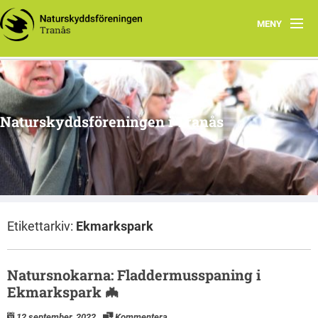
MENY
Hem
Om oss
Naturskyddsföreningen i Tranås
Arkiv
Projekt
Etikettarkiv:
Ekmarkspark
Natursnokarna: Fladdermusspaning i
Ekmarkspark 🦇
12 september, 2022
Kommentera